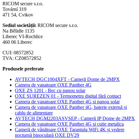
RICOM secure s.r.o.
Tovární 319
471 54, Cvikov
Sediul societății:
RICOM secure s.r.o.
Na Bělidle 1135
Liberec VI-Rochlice
460 06 Liberec
CUI: 08572852
TVA: CZ08572852
Produsele preferate
AVTECH DGC1004XFT - Cameră Dome de 2MPX
Camera de vanatoare OXE Panther 4G
OXE ZS 1201 - Bec cu panou solar
OXE SUREZEN 01 - Termometru digital fără contact
Camera de vanatoare OXE Panther 4G si panou solar
Camera de vanatoare OXE Panther 4G, baterie externă și
cablu de alimentare
AVTECH DGM2203ASVSEP - Cameră IP Dome de 2MPX
Camera de vanatoare OXE Panther 4G si cutie metalica
Cameră de vânătoare OXE Tarantula WiFi 4K și vedere
nocturnă binoculară OXE DV29