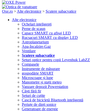
Oxe.ro
>
Alte electronice
>
Scutere subacvatice
Alte electronice
Ochelari inteligenți
Perne de scaun
Capace SMART cu afișaj LED
Rucsacuri SMART cu display LED
Astroplanetarium
Apa-Incalzire-Gaz
Ventilare
Scutere subacvatice
Seturi optice pentru copii Levenhuk LabZZ
Compasele
Instrumente de măsurare
gospodărie SMART
Microscoape și lupe
Manometre și stații meteo
Vanzare depozit Powerstation
Căști fără fir
Seturi de cuțite
Cască de bicicletă Bluetooth inteligentă
Periuțe de dinți sonice
Generatoare de energie