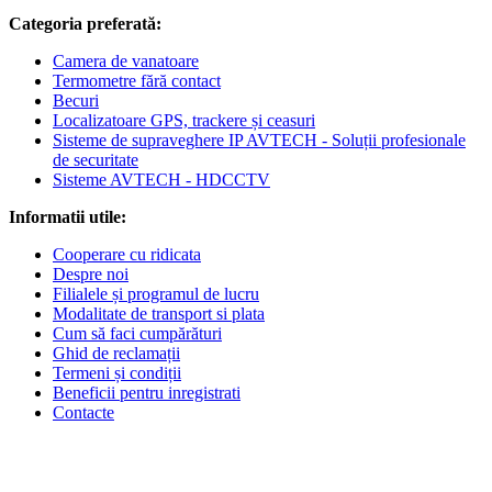
Categoria preferată:
Camera de vanatoare
Termometre fără contact
Becuri
Localizatoare GPS, trackere și ceasuri
Sisteme de supraveghere IP AVTECH - Soluții profesionale
de securitate
Sisteme AVTECH - HDCCTV
Informatii utile:
Cooperare cu ridicata
Despre noi
Filialele și programul de lucru
Modalitate de transport si plata
Cum să faci cumpărături
Ghid de reclamații
Termeni și condiții
Beneficii pentru inregistrati
Contacte