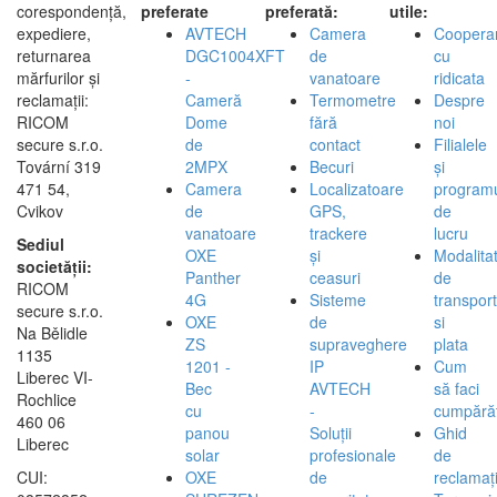
corespondență,
preferate
preferată:
utile:
expediere,
AVTECH
Camera
Coopera
returnarea
DGC1004XFT
de
cu
mărfurilor și
-
vanatoare
ridicata
reclamații:
Cameră
Termometre
Despre
RICOM
Dome
fără
noi
secure s.r.o.
de
contact
Filialele
Tovární 319
2MPX
Becuri
și
471 54,
Camera
Localizatoare
program
Cvikov
de
GPS,
de
vanatoare
trackere
lucru
Sediul
OXE
și
Modalita
societății:
Panther
ceasuri
de
RICOM
4G
Sisteme
transport
secure s.r.o.
OXE
de
si
Na Bělidle
ZS
supraveghere
plata
1135
1201 -
IP
Cum
Liberec VI-
Bec
AVTECH
să faci
Rochlice
cu
-
cumpărăt
460 06
panou
Soluții
Ghid
Liberec
solar
profesionale
de
CUI:
OXE
de
reclamați