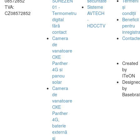
08572852
SUREZEN
securitate
Termeni
TVA:
01 -
Sisteme
și
CZ08572852
Termometru
AVTECH
condiții
digital
-
Beneficii
fără
HDCCTV
pentru
contact
inregistra
Camera
Contacte
de
vanatoare
OXE
Panther
Created
4G si
by
panou
ITeON
solar
Designe
Camera
by
de
Basebrai
vanatoare
OXE
Panther
4G,
baterie
externă
și