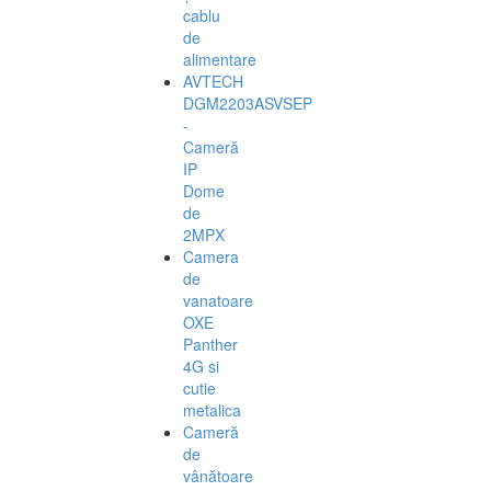
cablu
de
alimentare
AVTECH
DGM2203ASVSEP
-
Cameră
IP
Dome
de
2MPX
Camera
de
vanatoare
OXE
Panther
4G si
cutie
metalica
Cameră
de
vânătoare