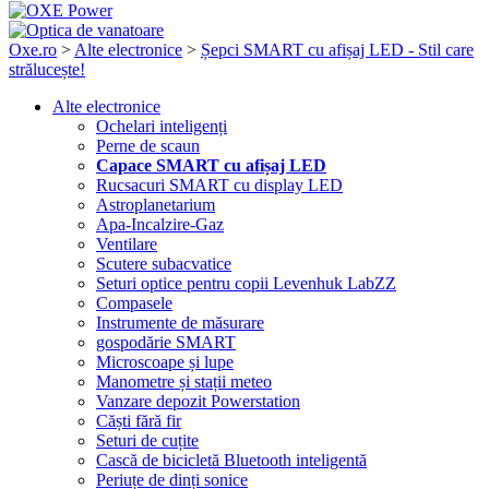
Oxe.ro
>
Alte electronice
>
Șepci SMART cu afișaj LED - Stil care
strălucește!
Alte electronice
Ochelari inteligenți
Perne de scaun
Capace SMART cu afișaj LED
Rucsacuri SMART cu display LED
Astroplanetarium
Apa-Incalzire-Gaz
Ventilare
Scutere subacvatice
Seturi optice pentru copii Levenhuk LabZZ
Compasele
Instrumente de măsurare
gospodărie SMART
Microscoape și lupe
Manometre și stații meteo
Vanzare depozit Powerstation
Căști fără fir
Seturi de cuțite
Cască de bicicletă Bluetooth inteligentă
Periuțe de dinți sonice