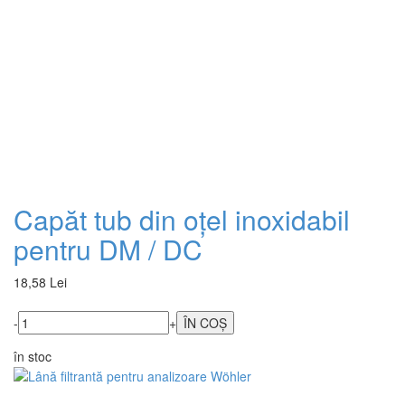
Capăt tub din oțel inoxidabil
pentru DM / DC
18,58 Lei
-
+
în stoc