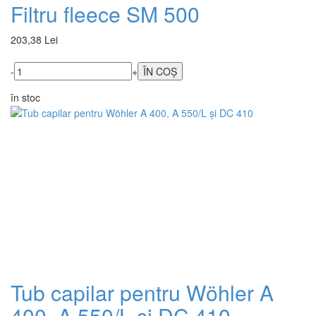
Filtru fleece SM 500
203,38 Lei
-
+
în stoc
Tub capilar pentru Wöhler A
400, A 550/L și DC 410