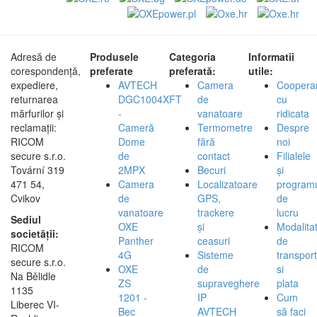
Adresă de
Produsele
Categoria
Informatii
corespondență,
preferate
preferată:
utile:
expediere,
AVTECH
Camera
Coopera
returnarea
DGC1004XFT
de
cu
mărfurilor și
-
vanatoare
ridicata
reclamații:
Cameră
Termometre
Despre
RICOM
Dome
fără
noi
secure s.r.o.
de
contact
Filialele
Tovární 319
2MPX
Becuri
și
471 54,
Camera
Localizatoare
program
Cvikov
de
GPS,
de
vanatoare
trackere
lucru
Sediul
OXE
și
Modalita
societății:
Panther
ceasuri
de
RICOM
4G
Sisteme
transport
secure s.r.o.
OXE
de
si
Na Bělidle
ZS
supraveghere
plata
1135
1201 -
IP
Cum
Liberec VI-
Bec
AVTECH
să faci