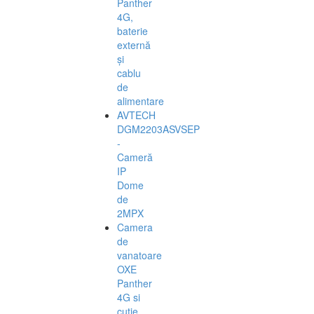
Panther
4G,
baterie
externă
și
cablu
de
alimentare
AVTECH
DGM2203ASVSEP
-
Cameră
IP
Dome
de
2MPX
Camera
de
vanatoare
OXE
Panther
4G si
cutie