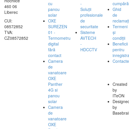
Rochlice
cu
-
cumpărăt
460 06
panou
Soluții
Ghid
Liberec
solar
profesionale
de
CUI:
OXE
de
reclamați
08572852
SUREZEN
securitate
Termeni
TVA:
01 -
Sisteme
și
CZ08572852
Termometru
AVTECH
condiții
digital
-
Beneficii
fără
HDCCTV
pentru
contact
inregistra
Camera
Contacte
de
vanatoare
OXE
Panther
Created
4G si
by
panou
ITeON
solar
Designe
Camera
by
de
Basebrai
vanatoare
OXE