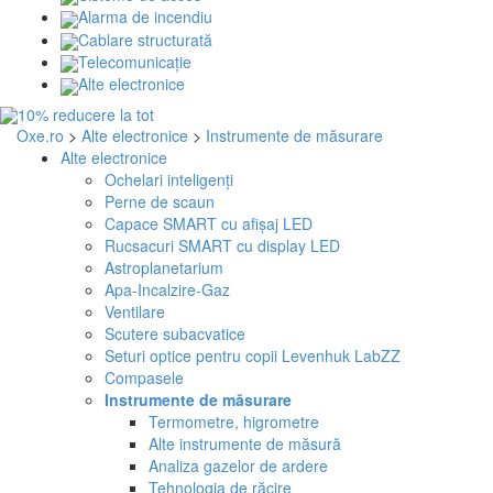
Alarma de incendiu
Cablare structurată
Telecomunicaţie
Alte electronice
Oxe.ro
>
Alte electronice
>
Instrumente de măsurare
Alte electronice
Ochelari inteligenți
Perne de scaun
Capace SMART cu afișaj LED
Rucsacuri SMART cu display LED
Astroplanetarium
Apa-Incalzire-Gaz
Ventilare
Scutere subacvatice
Seturi optice pentru copii Levenhuk LabZZ
Compasele
Instrumente de măsurare
Termometre, higrometre
Alte instrumente de măsură
Analiza gazelor de ardere
Tehnologia de răcire