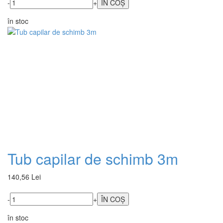
-
+
în stoc
Tub capilar de schimb 3m
140,56 Lei
-
+
în stoc