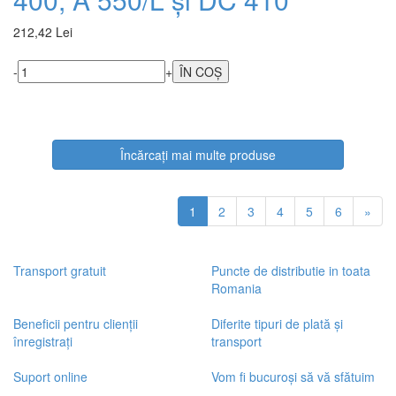
212,42 Lei
-
+
Încărcați mai multe produse
1
2
3
4
5
6
»
Transport gratuit
Puncte de distributie in toata
Romania
Beneficii pentru clienții
Diferite tipuri de plată și
înregistrați
transport
Suport online
Vom fi bucuroși să vă sfătuim