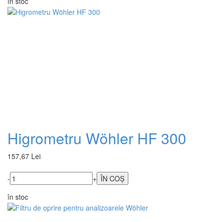
în stoc
Higrometru Wöhler HF 300
157,67 Lei
-
+
în stoc