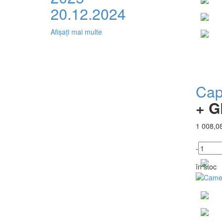
20.12.2024
Afișați mai multe
Cap
+ G
1 008,08
-
în stoc