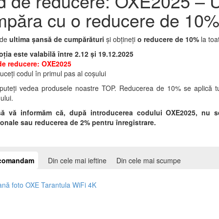
 de reducere: OXE2025 – U
mpăra cu o reducere de 10
i de
ultima șansă de cumpărături
și obțineți
o reducere de 10%
la toa
ția este valabilă între 2.12 și 19.12.2025
de reducere: OXE2025
uceți codul în primul pas al coșului
puteți vedea produsele noastre TOP. Reducerea de 10% se aplică tutur
lui.
ă vă informăm că, după introducerea codului OXE2025, nu se 
onale sau reducerea de 2% pentru înregistrare.
recomandam
Din cele mai ieftine
Din cele mai scumpe