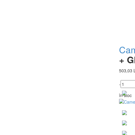
Cam
+ G
503,03 
-
în stoc