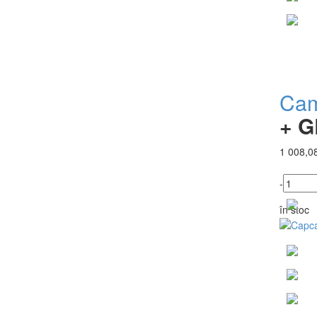
Cam
+ G
1 008,08
-
în stoc