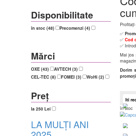
Cod
cu
Disponibilitate
Profitaț
în stoc (48)
Precomenzi (4)
✅
Promo
✅
Cod 
✅ Introd
Mărci
Mai jos 
magazinu
OXE (43)
AVTECH (3)
Dorim s
promoți
CEL-TEC (8)
FOMEI (3)
WoHi (2)
Preț
Iti 
în stoc
la 250 Lei
LA MULȚI ANI
2025