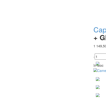
Cap
+ G
1 149,50
-
în stoc