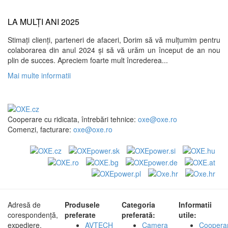
LA MULȚI ANI 2025
Stimați clienți, parteneri de afaceri, Dorim să vă mulțumim pentru
colaborarea din anul 2024 și să vă urăm un început de an nou
plin de succes. Apreciem foarte mult încrederea...
Mai multe informatii
Cooperare cu ridicata, întrebări tehnice:
oxe@oxe.ro
Comenzi, facturare:
oxe@oxe.ro
Adresă de
Produsele
Categoria
Informatii
corespondență,
preferate
preferată:
utile:
expediere,
AVTECH
Camera
Coopera