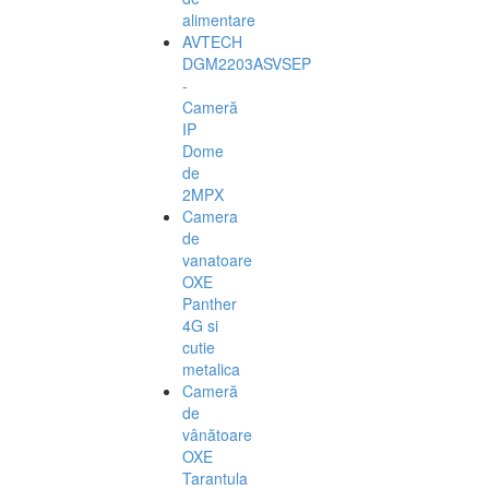
alimentare
AVTECH
DGM2203ASVSEP
-
Cameră
IP
Dome
de
2MPX
Camera
de
vanatoare
OXE
Panther
4G si
cutie
metalica
Cameră
de
vânătoare
OXE
Tarantula