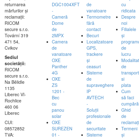
returnarea
DGC1004XFT
de
cu
mărfurilor și
-
vanatoare
ridicata
reclamații:
Cameră
Termometre
Despre
RICOM
Dome
fără
noi
secure s.r.o.
de
contact
Filialele
Tovární 319
2MPX
Becuri
și
471 54,
Camera
Localizatoare
program
Cvikov
de
GPS,
de
vanatoare
trackere
lucru
Sediul
OXE
și
Modalita
societății:
Panther
ceasuri
de
RICOM
4G
Sisteme
transport
secure s.r.o.
OXE
de
si
Na Bělidle
ZS
supraveghere
plata
1135
1201 -
IP
Cum
Liberec VI-
Bec
AVTECH
să faci
Rochlice
cu
-
cumpărăt
460 06
panou
Soluții
Ghid
Liberec
solar
profesionale
de
CUI:
OXE
de
reclamați
08572852
SUREZEN
securitate
Termeni
TVA:
01 -
Sisteme
și