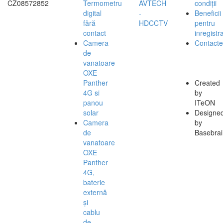
CZ08572852
Termometru
AVTECH
condiții
digital
-
Beneficii
fără
HDCCTV
pentru
contact
inregistra
Camera
Contacte
de
vanatoare
OXE
Panther
Created
4G si
by
panou
ITeON
solar
Designe
Camera
by
de
Basebrai
vanatoare
OXE
Panther
4G,
baterie
externă
și
cablu
de