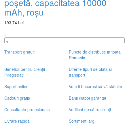
poșetă, capacitatea 10000
mAh, roșu
193,74 Lei
-
+
Transport gratuit
Puncte de distributie in toata
Romania
Beneficii pentru clienții
Diferite tipuri de plată și
înregistrați
transport
Suport online
Vom fi bucuroși să vă sfătuim
Cadouri gratis
Banii inapoi garantat
Consultanta profesionala
Verificat de către clienți
Livrare rapidă
Sortiment larg