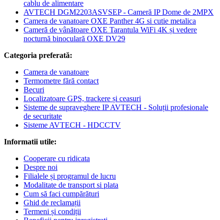
cablu de alimentare
AVTECH DGM2203ASVSEP - Cameră IP Dome de 2MPX
Camera de vanatoare OXE Panther 4G si cutie metalica
Cameră de vânătoare OXE Tarantula WiFi 4K și vedere
nocturnă binoculară OXE DV29
Categoria preferată:
Camera de vanatoare
Termometre fără contact
Becuri
Localizatoare GPS, trackere și ceasuri
Sisteme de supraveghere IP AVTECH - Soluții profesionale
de securitate
Sisteme AVTECH - HDCCTV
Informatii utile:
Cooperare cu ridicata
Despre noi
Filialele și programul de lucru
Modalitate de transport si plata
Cum să faci cumpărături
Ghid de reclamații
Termeni și condiții