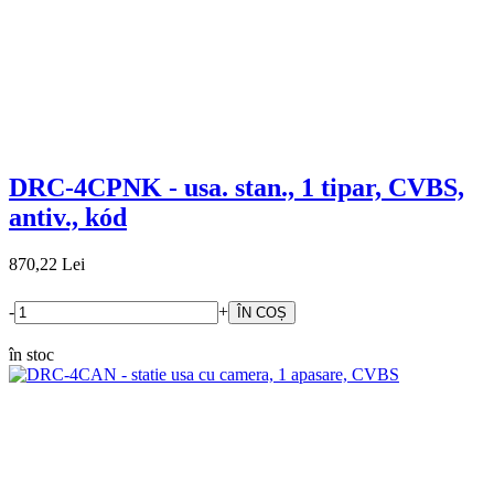
DRC-4CPNK - usa. stan., 1 tipar, CVBS,
antiv., kód
870,22 Lei
-
+
în stoc