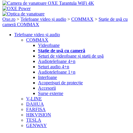
Oxe.ro
>
Telefoane video și audio
>
COMMAX
>
Stație de ușă cu
cameră COMMAX
Telefoane video și audio
COMMAX
Videofoane
Stație de ușă cu cameră
Seturi de videofoane și stații de ușă
Audiotelefoane 4+n
Seturi audio 4+n
Audiotelefoane 1+n
Interfoane
Acoperișuri de protecție
Accesorii
Surse externe
V-LINE
DAHUA
FARFISA
HIKVISION
TESLA
GENWAY