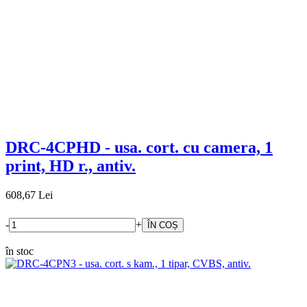
DRC-4CPHD - usa. cort. cu camera, 1
print, HD r., antiv.
608,67 Lei
-
+
în stoc