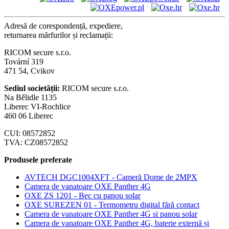
Adresă de corespondență, expediere,
returnarea mărfurilor și reclamații:
RICOM secure s.r.o.
Tovární 319
471 54, Cvikov
Sediul societății:
RICOM secure s.r.o.
Na Bělidle 1135
Liberec VI-Rochlice
460 06 Liberec
CUI: 08572852
TVA: CZ08572852
Produsele preferate
AVTECH DGC1004XFT - Cameră Dome de 2MPX
Camera de vanatoare OXE Panther 4G
OXE ZS 1201 - Bec cu panou solar
OXE SUREZEN 01 - Termometru digital fără contact
Camera de vanatoare OXE Panther 4G si panou solar
Camera de vanatoare OXE Panther 4G, baterie externă și