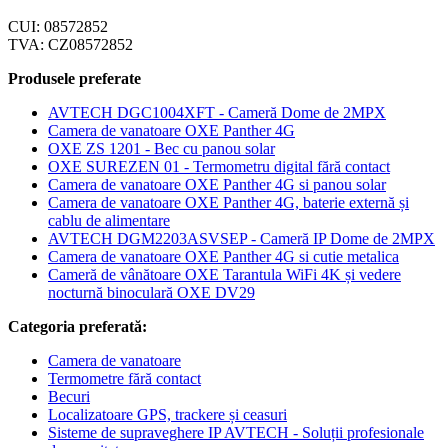
CUI: 08572852
TVA: CZ08572852
Produsele preferate
AVTECH DGC1004XFT - Cameră Dome de 2MPX
Camera de vanatoare OXE Panther 4G
OXE ZS 1201 - Bec cu panou solar
OXE SUREZEN 01 - Termometru digital fără contact
Camera de vanatoare OXE Panther 4G si panou solar
Camera de vanatoare OXE Panther 4G, baterie externă și
cablu de alimentare
AVTECH DGM2203ASVSEP - Cameră IP Dome de 2MPX
Camera de vanatoare OXE Panther 4G si cutie metalica
Cameră de vânătoare OXE Tarantula WiFi 4K și vedere
nocturnă binoculară OXE DV29
Categoria preferată:
Camera de vanatoare
Termometre fără contact
Becuri
Localizatoare GPS, trackere și ceasuri
Sisteme de supraveghere IP AVTECH - Soluții profesionale