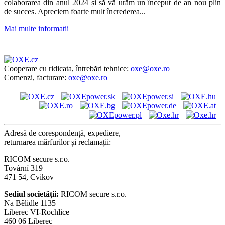
colaborarea din anul 2024 și să vă urăm un început de an nou plin
de succes. Apreciem foarte mult încrederea...
Mai multe informatii
Cooperare cu ridicata, întrebări tehnice:
oxe@oxe.ro
Comenzi, facturare:
oxe@oxe.ro
Adresă de corespondență, expediere,
returnarea mărfurilor și reclamații:
RICOM secure s.r.o.
Tovární 319
471 54, Cvikov
Sediul societății:
RICOM secure s.r.o.
Na Bělidle 1135
Liberec VI-Rochlice
460 06 Liberec