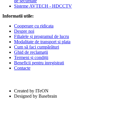
de securitate
Sisteme AVTECH - HDCCTV
Informatii utile:
Cooperare cu ridicata
Despre noi
Filialele și programul de lucru
Modalitate de transport si plata
Cum să faci cumpărături
Ghid de reclamații
Termeni și condiții
Beneficii pentru inregistrati
Contacte
Created by ITeON
Designed by Basebrain