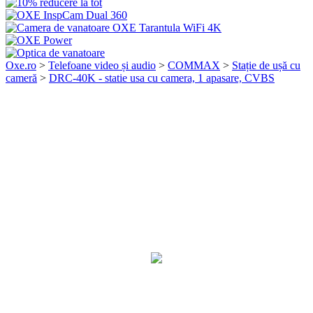
Oxe.ro
>
Telefoane video și audio
>
COMMAX
>
Stație de ușă cu
cameră
>
DRC-40K - statie usa cu camera, 1 apasare, CVBS