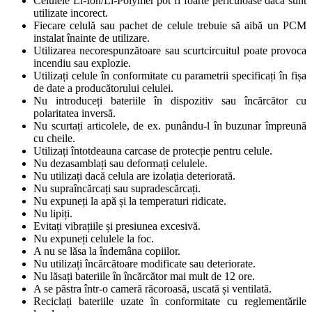
Celulele Li-Ion/Li-Polymer pot fi foarte periculoase dacă sunt
utilizate incorect.
Fiecare celulă sau pachet de celule trebuie să aibă un PCM
instalat înainte de utilizare.
Utilizarea necorespunzătoare sau scurtcircuitul poate provoca
incendiu sau explozie.
Utilizați celule în conformitate cu parametrii specificați în fișa
de date a producătorului celulei.
Nu introduceți bateriile în dispozitiv sau încărcător cu
polaritatea inversă.
Nu scurtați articolele, de ex. punându-l în buzunar împreună
cu cheile.
Utilizați întotdeauna carcase de protecție pentru celule.
Nu dezasamblați sau deformați celulele.
Nu utilizați dacă celula are izolația deteriorată.
Nu supraîncărcați sau supradescărcați.
Nu expuneți la apă și la temperaturi ridicate.
Nu lipiți.
Evitați vibrațiile și presiunea excesivă.
Nu expuneți celulele la foc.
A nu se lăsa la îndemâna copiilor.
Nu utilizați încărcătoare modificate sau deteriorate.
Nu lăsați bateriile în încărcător mai mult de 12 ore.
A se păstra într-o cameră răcoroasă, uscată și ventilată.
Reciclați bateriile uzate în conformitate cu reglementările