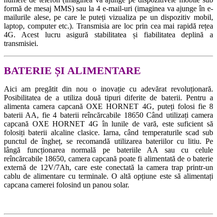
formă de mesaj MMS) sau la 4 e-mail-uri (imaginea va ajunge în e-
mailurile alese, pe care le puteți vizualiza pe un dispozitiv mobil,
laptop, computer etc.). Transmisia are loc prin cea mai rapidă rețea
4G. Acest lucru asigură stabilitatea și fiabilitatea deplină a
transmisiei.
BATERIE ȘI ALIMENTARE
Aici am pregătit din nou o inovație cu adevărat revoluționară.
Posibilitatea de a utiliza două tipuri diferite de baterii. Pentru a
alimenta camera capcană OXE HORNET 4G, puteți folosi fie 8
baterii AA, fie 4 baterii reîncărcabile 18650 Când utilizați camera
capcană OXE HORNET 4G în lunile de vară, este suficient să
folosiți baterii alcaline clasice. Iarna, când temperaturile scad sub
punctul de îngheț, se recomandă utilizarea bateriilor cu litiu. Pe
lângă funcționarea normală pe bateriile AA sau cu celule
reîncărcabile 18650, camera capcană poate fi alimentată de o baterie
externă de 12V/7Ah, care este conectată la camera trap printr-un
cablu de alimentare cu terminale. O altă opțiune este să alimentați
capcana camerei folosind un panou solar.