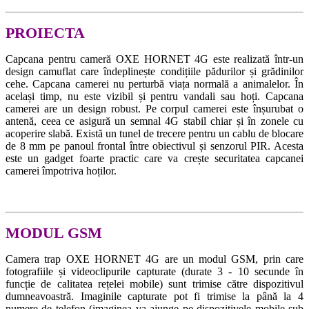
PROIECTA
Capcana pentru cameră OXE HORNET 4G este realizată într-un
design camuflat care îndeplinește condițiile pădurilor și grădinilor
cehe. Capcana camerei nu perturbă viața normală a animalelor. În
același timp, nu este vizibil și pentru vandali sau hoți. Capcana
camerei are un design robust. Pe corpul camerei este înșurubat o
antenă, ceea ce asigură un semnal 4G stabil chiar și în zonele cu
acoperire slabă. Există un tunel de trecere pentru un cablu de blocare
de 8 mm pe panoul frontal între obiectivul și senzorul PIR. Acesta
este un gadget foarte practic care va crește securitatea capcanei
camerei împotriva hoților.
MODUL GSM
Camera trap OXE HORNET 4G are un modul GSM, prin care
fotografiile și videoclipurile capturate (durate 3 - 10 secunde în
funcție de calitatea rețelei mobile) sunt trimise către dispozitivul
dumneavoastră. Imaginile capturate pot fi trimise la până la 4
numere de telefon (imaginea va ajunge pe dispozitivele mobile sub