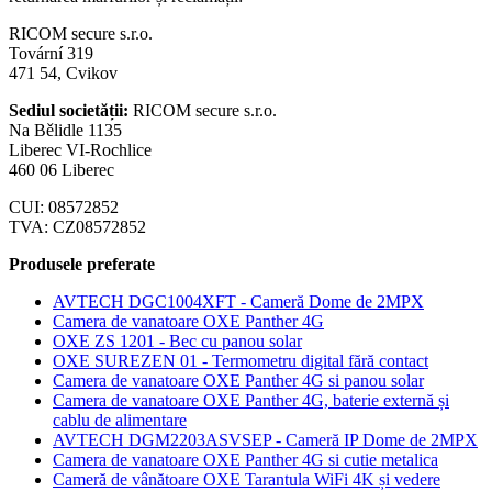
RICOM secure s.r.o.
Tovární 319
471 54, Cvikov
Sediul societății:
RICOM secure s.r.o.
Na Bělidle 1135
Liberec VI-Rochlice
460 06 Liberec
CUI: 08572852
TVA: CZ08572852
Produsele preferate
AVTECH DGC1004XFT - Cameră Dome de 2MPX
Camera de vanatoare OXE Panther 4G
OXE ZS 1201 - Bec cu panou solar
OXE SUREZEN 01 - Termometru digital fără contact
Camera de vanatoare OXE Panther 4G si panou solar
Camera de vanatoare OXE Panther 4G, baterie externă și
cablu de alimentare
AVTECH DGM2203ASVSEP - Cameră IP Dome de 2MPX
Camera de vanatoare OXE Panther 4G si cutie metalica
Cameră de vânătoare OXE Tarantula WiFi 4K și vedere