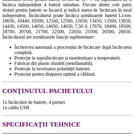
încărca independent 4 baterii simultan. Fiecare dintre cele patru
sloturi pentru baterie se încarcă și indică starea de încărcare în mod
independent. Încărcătorul poate încărca următoarele baterii Li-ion:
18650, 10440, 10500, 12340, 12500, 12650, 13450, 13500, 13650,
14430, 14500, 14650, 14650, 14650, 7,50 0, 17670, 18490, 18500,
18700, 20700, 21700, 22500, 22650, 25500, 26500, 26650.
Încărcătorul are următoarele funcții suplimentare:
Încheierea automată a procesului de încărcare după încărcarea
completă.
Protecție la supraîncărcare și monitorizare a temperaturii.
Fabricat din plastic durabil (neinflamabil).
Protecție la inversarea polarității bateriei.
Proiectat pentru disiparea optimă a căldurii.
CONȚINUTUL PACHETULUI
1x încărcător de baterie, 4 porturi
1x cablu USB
SPECIFICAȚII TEHNICE