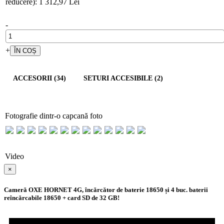
reducere): 1 312,97 Lei
-
+
ACCESORII (34)
SETURI ACCESIBILE (2)
Fotografie dintr-o capcană foto
Video
×
Cameră OXE HORNET 4G, încărcător de baterie 18650 și 4 buc. baterii
reîncărcabile 18650 + card SD de 32 GB!