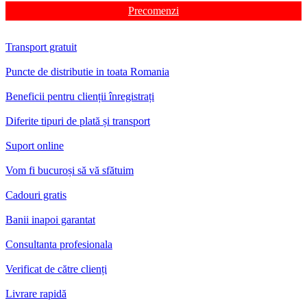
Precomenzi
Transport gratuit
Puncte de distributie in toata Romania
Beneficii pentru clienții înregistrați
Diferite tipuri de plată și transport
Suport online
Vom fi bucuroși să vă sfătuim
Cadouri gratis
Banii inapoi garantat
Consultanta profesionala
Verificat de către clienți
Livrare rapidă