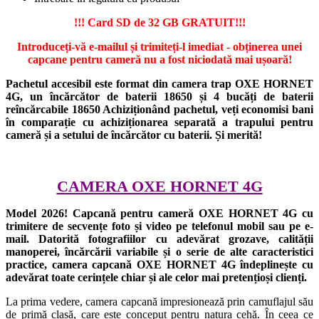
!!! Card SD de 32 GB GRATUIT!!!
Introduceți-vă e-mailul și trimiteți-l imediat - obținerea unei
capcane pentru cameră nu a fost niciodată mai ușoară!
Pachetul accesibil este format din camera trap OXE HORNET
4G, un încărcător de baterii 18650 și 4 bucăți de baterii
reîncărcabile 18650 Achiziționând pachetul, veți economisi bani
în comparație cu achiziționarea separată a trapului pentru
cameră și a setului de încărcător cu baterii. Și merită!
CAMERA OXE HORNET 4G
Model 2026! Capcană pentru cameră OXE HORNET 4G cu
trimitere de secvențe foto și video pe telefonul mobil sau pe e-
mail. Datorită fotografiilor cu adevărat grozave, calității
manoperei, încărcării variabile și o serie de alte caracteristici
practice, camera capcană OXE HORNET 4G îndeplinește cu
adevărat toate cerințele chiar și ale celor mai pretențioși clienți.
La prima vedere, camera capcană impresionează prin camuflajul său
de primă clasă, care este conceput pentru natura cehă. În ceea ce