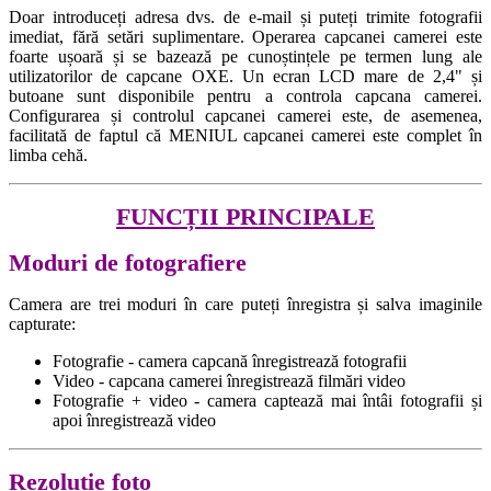
Doar introduceți adresa dvs. de e-mail și puteți trimite fotografii
imediat, fără setări suplimentare. Operarea capcanei camerei este
foarte ușoară și se bazează pe cunoștințele pe termen lung ale
utilizatorilor de capcane OXE. Un ecran LCD mare de 2,4" și
butoane sunt disponibile pentru a controla capcana camerei.
Configurarea și controlul capcanei camerei este, de asemenea,
facilitată de faptul că MENIUL capcanei camerei este complet în
limba cehă.
FUNCȚII PRINCIPALE
Moduri de fotografiere
Camera are trei moduri în care puteți înregistra și salva imaginile
capturate:
Fotografie - camera capcană înregistrează fotografii
Video - capcana camerei înregistrează filmări video
Fotografie + video - camera captează mai întâi fotografii și
apoi înregistrează video
Rezoluție foto