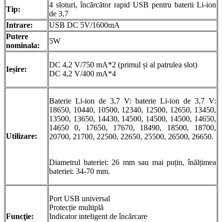
4 sloturi, încărcător rapid USB pentru baterii Li-ion
Tip:
de 3,7
Intrare:
USB DC 5V/1600mA
Putere
5W
nominala:
DC 4,2 V/750 mA*2 (primul și al patrulea slot)
Ieșire:
DC 4,2 V/400 mA*4
Baterie Li-ion de 3,7 V: baterie Li-ion de 3,7 V:
18650, 10440, 10500, 12340, 12500, 12650, 13450,
13500, 13650, 14430, 14500, 14500, 14500, 14650,
14650 0, 17650, 17670, 18490, 18500, 18700,
Utilizare:
20700, 21700, 22500, 22650, 25500, 26500, 26650.
Diametrul bateriei: 26 mm sau mai puțin, înălțimea
bateriei: 34-70 mm.
Port USB universal
Protecție multiplă
Funcţie:
Indicator inteligent de încărcare