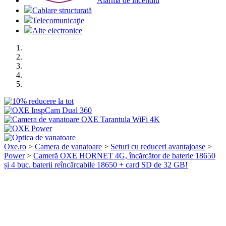
Alarma de incendiu
Cablare structurată
Telecomunicaţie
Alte electronice
Oxe.ro
>
Camera de vanatoare
>
Seturi cu reduceri avantajoase
>
Power
>
Cameră OXE HORNET 4G, încărcător de baterie 18650
și 4 buc. baterii reîncărcabile 18650 + card SD de 32 GB!