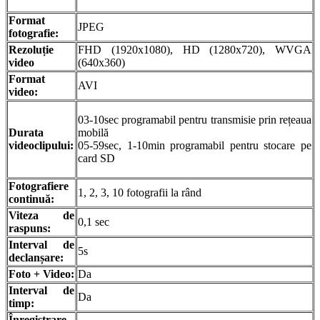
Format
JPEG
fotografie:
Rezoluție
FHD (1920x1080), HD (1280x720), WVGA
video
(640x360)
Format
AVI
video:
03-10sec programabil pentru transmisie prin rețeaua
Durata
mobilă
videoclipului:
05-59sec, 1-10min programabil pentru stocare pe
card SD
Fotografiere
1, 2, 3, 10 fotografii la rând
continuă:
Viteza de
0,1 sec
raspuns:
Interval de
5s
declanșare:
Foto + Video:
Da
Interval de
Da
timp:
Înregistrare