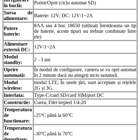
Pornit/Oprit (ciclu automat SD)
în buclă:
Sursa de
Baterie: 12V; DC: 12V/1~2A
alimentare:
8AA sau 4 buc 18650 (utilizați întotdeauna un tip
Putere
de baterie, aceste tipuri nu trebuie combinate între
baterie:
ele)
Alimentare
12V/1~2A
externă DC:
Modul
2 - 3 ani
standby:
Oprire
În modul de configurare, camera se va opri automat
automată:
în 2 minute dacă nu atingeți nicio tastatură.
Modul
modul LTE; În unele țări, sunt acceptate și rețelele
wireless:
2G și 3G.
Interfata:
Type-C/card SD/card SIM/port DC
Constructie:
Curea; Filet trepied 1/4-20
Temperatura
de
-25°C până la 60°C
functionare:
Temperatura
de
-30°C până la 70°C
depozitare: