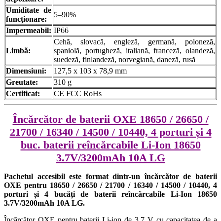
Umiditate de
5–90%
funcționare:
Impermeabil:
IP66
Cehă, slovacă, engleză, germană, poloneză,
Limbă:
spaniolă, portugheză, italiană, franceză, olandeză,
suedeză, finlandeză, norvegiană, daneză, rusă
Dimensiuni:
127,5 x 103 x 78,9 mm
Greutate:
310 g
Certificat:
CE FCC RoHs
Încărcător de baterii OXE 18650 / 26650 /
21700 / 16340 / 14500 / 10440, 4 porturi și 4
buc. baterii reîncărcabile Li-Ion 18650
3.7V/3200mAh 10A LG
Pachetul accesibil este format dintr-un încărcător de baterii
OXE pentru 18650 / 26650 / 21700 / 16340 / 14500 / 10440, 4
porturi și 4 bucăți de baterii reîncărcabile Li-Ion 18650
3.7V/3200mAh 10A LG.
Încărcător OXE pentru baterii Li-ion de 3,7 V cu capacitatea de a