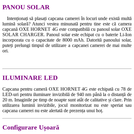
PANOU SOLAR
Intenționați să plasați capcana camerei în locuri unde există multă
lumină solară? Atunci vestea minunată pentru tine este că camera
capcană OXE HORNET 4G este compatibilă cu panoul solar OXE
SOLAR CHARGER. Panoul solar este echipat cu o baterie Li-Ion
incorporata cu o capacitate de 8000 mAh. Datorită panoului solar,
puteți prelungi timpul de utilizare a capcanei camerei de mai multe
ori.
ILUMINARE LED
Capcana pentru cameră OXE HORNET 4G este echipată cu 78 de
LED-uri pentru iluminare invizibilă de 940 nm până la o distanță de
20 m. Imaginile pe timp de noapte sunt atât de calitative și clare. Prin
utilizarea luminii invizibile, jocul monitorizat nu este speriat sau
capcana camerei nu este alertată de prezența unui hoț.
Configurare Ușoară