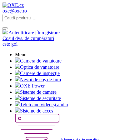
oxe@oxe.ro
Autentificare
|
Înregistrare
Coșul dvs. de cumpărături
este gol
Menu
Camera de vanatoare
Optica de vanatoare
Camere de inspecție
Nevoi de coș de fum
OXE Power
Sisteme de camere
Sisteme de securitate
Telefoane video și audio
Sisteme de acces