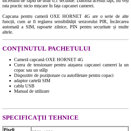
incredibil de rapid de doar 0,1 secunde. Datorită acestui fapt, nu veți
rata practic nicio mișcare în fața capcanei camerei.
Capcana pentru cameră OXE HORNET 4G are o serie de alte
funcții, cum ar fi reglarea sensibilității senzorului PIR, încărcarea
automată a SIM, rapoarte zilnice, PIN pentru securitate și multe
altele.
CONȚINUTUL PACHETULUI
Cameră capcană OXE HORNET 4G
Curea de tensionare pentru atașarea capcanei camerei la un
copac sau un stâlp
Dispozitiv de poziționare cu autofiletare pentru copaci
adaptor cartelă SIM
cablu USB
Manual de utilizare
SPECIFICAȚII TEHNICE
Pixeli