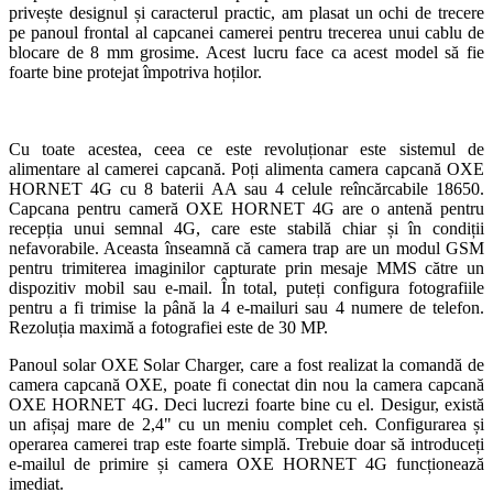
privește designul și caracterul practic, am plasat un ochi de trecere
pe panoul frontal al capcanei camerei pentru trecerea unui cablu de
blocare de 8 mm grosime. Acest lucru face ca acest model să fie
foarte bine protejat împotriva hoților.
Cu toate acestea, ceea ce este revoluționar este sistemul de
alimentare al camerei capcană. Poți alimenta camera capcană OXE
HORNET 4G cu 8 baterii AA sau 4 celule reîncărcabile 18650.
Capcana pentru cameră OXE HORNET 4G are o antenă pentru
recepția unui semnal 4G, care este stabilă chiar și în condiții
nefavorabile. Aceasta înseamnă că camera trap are un modul GSM
pentru trimiterea imaginilor capturate prin mesaje MMS către un
dispozitiv mobil sau e-mail. În total, puteți configura fotografiile
pentru a fi trimise la până la 4 e-mailuri sau 4 numere de telefon.
Rezoluția maximă a fotografiei este de 30 MP.
Panoul solar OXE Solar Charger, care a fost realizat la comandă de
camera capcană OXE, poate fi conectat din nou la camera capcană
OXE HORNET 4G. Deci lucrezi foarte bine cu el. Desigur, există
un afișaj mare de 2,4" cu un meniu complet ceh. Configurarea și
operarea camerei trap este foarte simplă. Trebuie doar să introduceți
e-mailul de primire și camera OXE HORNET 4G funcționează
imediat.