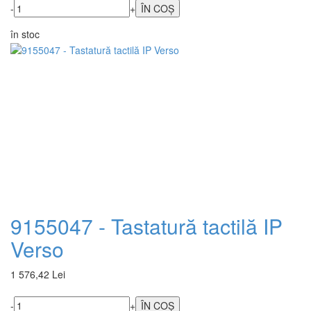
-
+
în stoc
9155047 - Tastatură tactilă IP
Verso
1 576,42 Lei
-
+