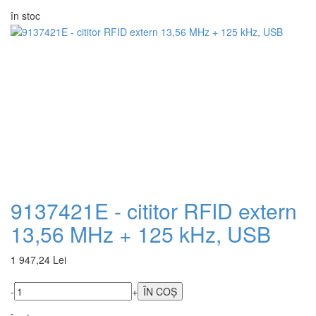
în stoc
9137421E - cititor RFID extern
13,56 MHz + 125 kHz, USB
1 947,24 Lei
-
+