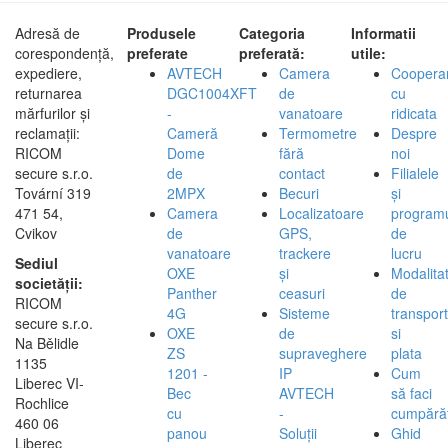
Adresă de
Produsele
Categoria
Informatii
corespondență,
preferate
preferată:
utile:
expediere,
AVTECH
Camera
Coopera
returnarea
DGC1004XFT
de
cu
mărfurilor și
-
vanatoare
ridicata
reclamații:
Cameră
Termometre
Despre
RICOM
Dome
fără
noi
secure s.r.o.
de
contact
Filialele
Tovární 319
2MPX
Becuri
și
471 54,
Camera
Localizatoare
program
Cvikov
de
GPS,
de
vanatoare
trackere
lucru
Sediul
OXE
și
Modalita
societății:
Panther
ceasuri
de
RICOM
4G
Sisteme
transport
secure s.r.o.
OXE
de
si
Na Bělidle
ZS
supraveghere
plata
1135
1201 -
IP
Cum
Liberec VI-
Bec
AVTECH
să faci
Rochlice
cu
-
cumpărăt
460 06
panou
Soluții
Ghid
Liberec