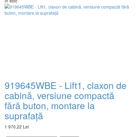
în stoc
919645WBE - Lift1, claxon de
cabină, versiune compactă
fără buton, montare la
suprafață
1 970,22 Lei