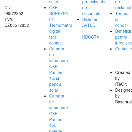
solar
profesionale
de
CUI:
OXE
de
reclamați
08572852
SUREZEN
securitate
Termeni
TVA:
01 -
Sisteme
și
CZ08572852
Termometru
AVTECH
condiții
digital
-
Beneficii
fără
HDCCTV
pentru
contact
inregistra
Camera
Contacte
de
vanatoare
OXE
Panther
Created
4G si
by
panou
ITeON
solar
Designe
Camera
by
de
Basebrai
vanatoare
OXE
Panther
4G,
baterie