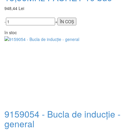
948,44 Lei
-
+
în stoc
9159054 - Bucla de inducție -
general