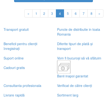
«
1
2
3
4
5
6
7
8
»
Transport gratuit
Puncte de distributie in toata
Romania
Beneficii pentru clienții
Diferite tipuri de plată și
înregistrați
transport
Suport online
Vom fi bucuroși să vă sfătuim
Cadouri gratis
Banii inapoi garantat
Consultanta profesionala
Verificat de către clienți
Livrare rapidă
Sortiment larg