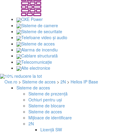
OXE Power
Sisteme de camere
Sisteme de securitate
Telefoane video și audio
Sisteme de acces
Alarma de incendiu
Cablare structurată
Telecomunicaţie
Alte electronice
Oxe.ro
>
Sisteme de acces
>
2N
>
Helios IP Base
Sisteme de acces
Sisteme de prezență
Ochiuri pentru uși
Sisteme de blocare
Sisteme de acces
Mijloace de identificare
2N
Licență SW