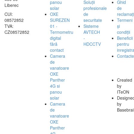
panou
Soluții
Ghid
Liberec
solar
profesionale
de
CUI:
OXE
de
reclamați
08572852
SUREZEN
securitate
Termeni
TVA:
01 -
Sisteme
și
CZ08572852
Termometru
AVTECH
condiții
digital
-
Beneficii
fără
HDCCTV
pentru
contact
inregistra
Camera
Contacte
de
vanatoare
OXE
Panther
Created
4G si
by
panou
ITeON
solar
Designe
Camera
by
de
Basebrai
vanatoare
OXE
Panther
4G,