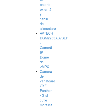
baterie
externă
și
cablu
de
alimentare
AVTECH
DGM2203ASVSEP
-
Cameră
IP
Dome
de
2MPX
Camera
de
vanatoare
OXE
Panther
4G si
cutie
metalica