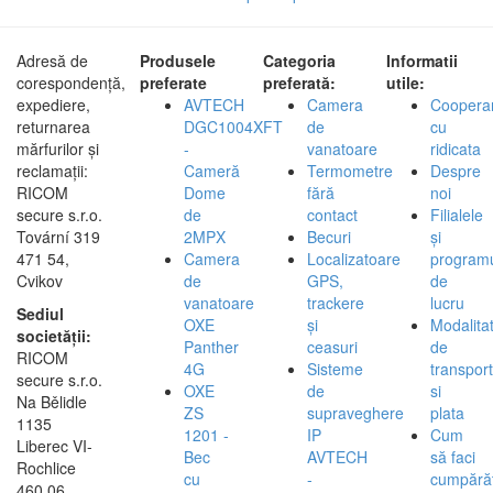
Adresă de
Produsele
Categoria
Informatii
corespondență,
preferate
preferată:
utile:
expediere,
AVTECH
Camera
Coopera
returnarea
DGC1004XFT
de
cu
mărfurilor și
-
vanatoare
ridicata
reclamații:
Cameră
Termometre
Despre
RICOM
Dome
fără
noi
secure s.r.o.
de
contact
Filialele
Tovární 319
2MPX
Becuri
și
471 54,
Camera
Localizatoare
program
Cvikov
de
GPS,
de
vanatoare
trackere
lucru
Sediul
OXE
și
Modalita
societății:
Panther
ceasuri
de
RICOM
4G
Sisteme
transport
secure s.r.o.
OXE
de
si
Na Bělidle
ZS
supraveghere
plata
1135
1201 -
IP
Cum
Liberec VI-
Bec
AVTECH
să faci
Rochlice
cu
-
cumpărăt
460 06