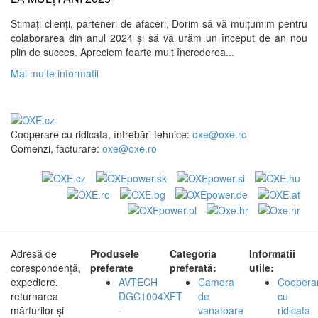
Stimați clienți, parteneri de afaceri, Dorim să vă mulțumim pentru
colaborarea din anul 2024 și să vă urăm un început de an nou
plin de succes. Apreciem foarte mult încrederea...
Mai multe informatii
Cooperare cu ridicata, întrebări tehnice:
oxe@oxe.ro
Comenzi, facturare:
oxe@oxe.ro
Adresă de
Produsele
Categoria
Informatii
corespondență,
preferate
preferată:
utile:
expediere,
AVTECH
Camera
Coopera
returnarea
DGC1004XFT
de
cu
mărfurilor și
-
vanatoare
ridicata