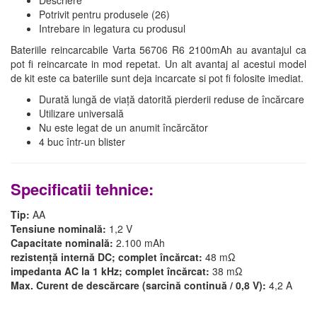
Potrivit pentru produsele (26)
Intrebare in legatura cu produsul
Bateriile reincarcabile Varta 56706 R6 2100mAh au avantajul ca
pot fi reincarcate in mod repetat. Un alt avantaj al acestui model
de kit este ca bateriile sunt deja incarcate si pot fi folosite imediat.
Durată lungă de viață datorită pierderii reduse de încărcare
Utilizare universală
Nu este legat de un anumit încărcător
4 buc într-un blister
Specificatii tehnice:
Tip:
AA
Tensiune nominală:
1,2 V
Capacitate nominală:
2.100 mAh
rezistență internă DC; complet încărcat:
48 mΩ
impedanta AC la 1 kHz; complet încărcat:
38 mΩ
Max. Curent de descărcare (sarcină continuă / 0,8 V):
4,2 A