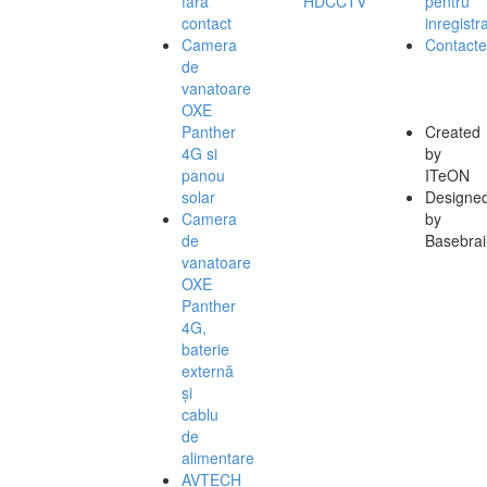
fără
HDCCTV
pentru
contact
inregistra
Camera
Contacte
de
vanatoare
OXE
Panther
Created
4G si
by
panou
ITeON
solar
Designe
Camera
by
de
Basebrai
vanatoare
OXE
Panther
4G,
baterie
externă
și
cablu
de
alimentare
AVTECH