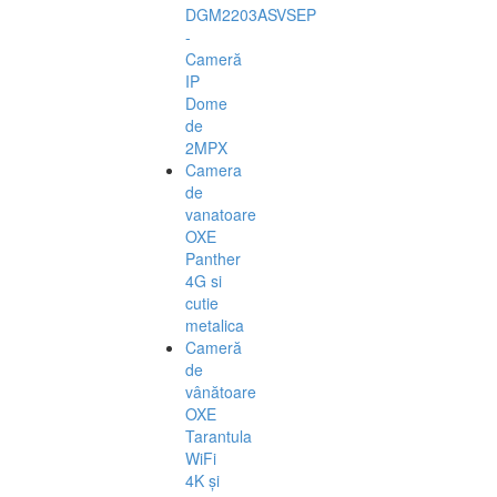
DGM2203ASVSEP
-
Cameră
IP
Dome
de
2MPX
Camera
de
vanatoare
OXE
Panther
4G si
cutie
metalica
Cameră
de
vânătoare
OXE
Tarantula
WiFi
4K și