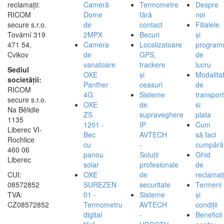
reclamații:
Cameră
Termometre
Despre
RICOM
Dome
fără
noi
secure s.r.o.
de
contact
Filialele
Tovární 319
2MPX
Becuri
și
471 54,
Camera
Localizatoare
program
Cvikov
de
GPS,
de
vanatoare
trackere
lucru
Sediul
OXE
și
Modalita
societății:
Panther
ceasuri
de
RICOM
4G
Sisteme
transport
secure s.r.o.
OXE
de
si
Na Bělidle
ZS
supraveghere
plata
1135
1201 -
IP
Cum
Liberec VI-
Bec
AVTECH
să faci
Rochlice
cu
-
cumpărăt
460 06
panou
Soluții
Ghid
Liberec
solar
profesionale
de
CUI:
OXE
de
reclamați
08572852
SUREZEN
securitate
Termeni
TVA:
01 -
Sisteme
și
CZ08572852
Termometru
AVTECH
condiții
digital
-
Beneficii