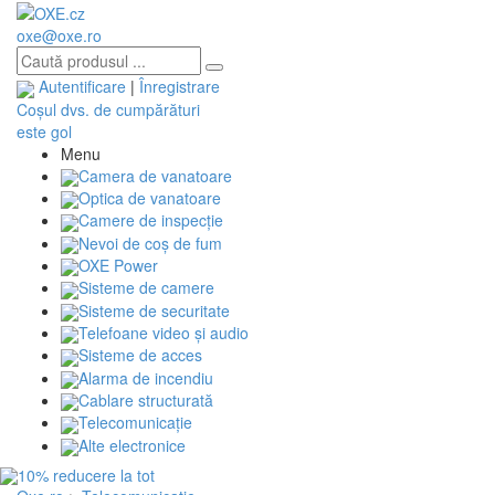
oxe@oxe.ro
Autentificare
|
Înregistrare
Coșul dvs. de cumpărături
este gol
Menu
Camera de vanatoare
Optica de vanatoare
Camere de inspecție
Nevoi de coș de fum
OXE Power
Sisteme de camere
Sisteme de securitate
Telefoane video și audio
Sisteme de acces
Alarma de incendiu
Cablare structurată
Telecomunicaţie
Alte electronice