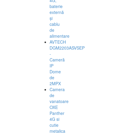
4G,
baterie
externă
și
cablu
de
alimentare
AVTECH
DGM2203ASVSEP
-
Cameră
IP
Dome
de
2MPX
Camera
de
vanatoare
OXE
Panther
4G si
cutie
metalica