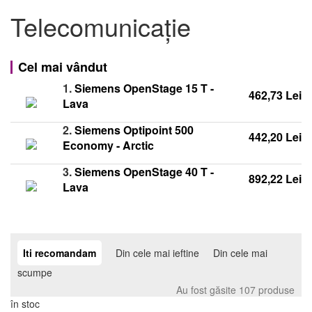
Telecomunicaţie
Cel mai vândut
1.
Siemens OpenStage 15 T -
462,73 Lei
Lava
2.
Siemens Optipoint 500
442,20 Lei
Economy - Arctic
3.
Siemens OpenStage 40 T -
892,22 Lei
Lava
Iti recomandam
Din cele mai ieftine
Din cele mai
scumpe
Au fost găsite 107 produse
în stoc