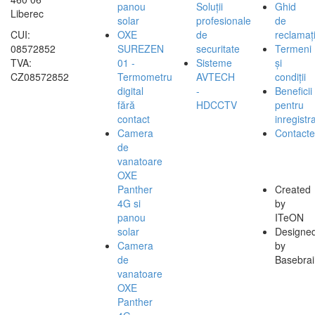
panou
Soluții
Ghid
Liberec
solar
profesionale
de
CUI:
OXE
de
reclamați
08572852
SUREZEN
securitate
Termeni
TVA:
01 -
Sisteme
și
CZ08572852
Termometru
AVTECH
condiții
digital
-
Beneficii
fără
HDCCTV
pentru
contact
inregistra
Camera
Contacte
de
vanatoare
OXE
Panther
Created
4G si
by
panou
ITeON
solar
Designe
Camera
by
de
Basebrai
vanatoare
OXE
Panther