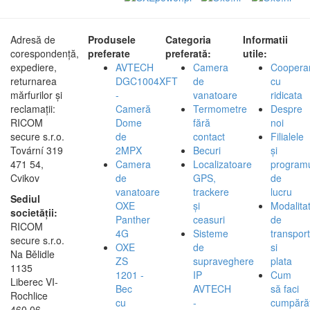
Adresă de
Produsele
Categoria
Informatii
corespondență,
preferate
preferată:
utile:
expediere,
AVTECH
Camera
Coopera
returnarea
DGC1004XFT
de
cu
mărfurilor și
-
vanatoare
ridicata
reclamații:
Cameră
Termometre
Despre
RICOM
Dome
fără
noi
secure s.r.o.
de
contact
Filialele
Tovární 319
2MPX
Becuri
și
471 54,
Camera
Localizatoare
program
Cvikov
de
GPS,
de
vanatoare
trackere
lucru
Sediul
OXE
și
Modalita
societății:
Panther
ceasuri
de
RICOM
4G
Sisteme
transport
secure s.r.o.
OXE
de
si
Na Bělidle
ZS
supraveghere
plata
1135
1201 -
IP
Cum
Liberec VI-
Bec
AVTECH
să faci
Rochlice
cu
-
cumpărăt
460 06