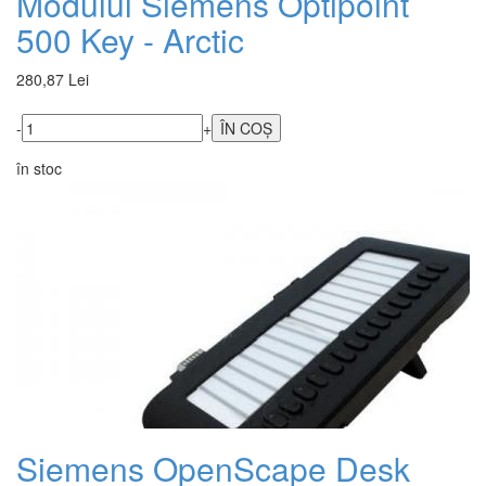
Modulul Siemens Optipoint
500 Key - Arctic
280,87 Lei
-
+
în stoc
Siemens OpenScape Desk