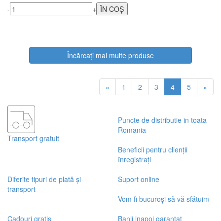
-
+
Încărcați mai multe produse
«
1
2
3
4
5
»
Puncte de distributie in toata
Romania
Transport gratuit
Beneficii pentru clienții
înregistrați
Diferite tipuri de plată și
Suport online
transport
Vom fi bucuroși să vă sfătuim
Cadouri gratis
Banii inapoi garantat