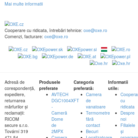
Mai multe informatii
Cooperare cu ridicata, întrebări tehnice:
oxe@oxe.ro
Comenzi, facturare:
oxe@oxe.ro
Adresă de
Produsele
Categoria
Informatii
corespondență,
preferate
preferată:
utile:
expediere,
AVTECH
Camera
Coopera
returnarea
DGC1004XFT
de
cu
mărfurilor și
-
vanatoare
ridicata
reclamații:
Cameră
Termometre
Despre
RICOM
Dome
fără
noi
secure s.r.o.
de
contact
Filialele
Tovární 319
2MPX
Becuri
și
471 54,
Camera
Localizatoare
program