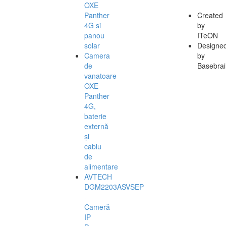
OXE
Panther
Created
4G si
by
panou
ITeON
solar
Designe
Camera
by
de
Basebrai
vanatoare
OXE
Panther
4G,
baterie
externă
și
cablu
de
alimentare
AVTECH
DGM2203ASVSEP
-
Cameră
IP