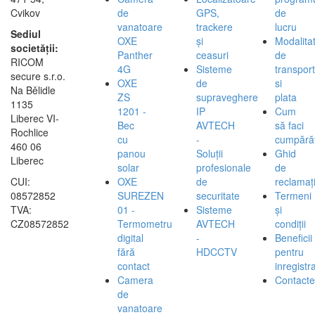
Cvikov
de
GPS,
de
vanatoare
trackere
lucru
Sediul
OXE
și
Modalita
societății:
Panther
ceasuri
de
RICOM
4G
Sisteme
transport
secure s.r.o.
OXE
de
si
Na Bělidle
ZS
supraveghere
plata
1135
1201 -
IP
Cum
Liberec VI-
Bec
AVTECH
să faci
Rochlice
cu
-
cumpărăt
460 06
panou
Soluții
Ghid
Liberec
solar
profesionale
de
CUI:
OXE
de
reclamați
08572852
SUREZEN
securitate
Termeni
TVA:
01 -
Sisteme
și
CZ08572852
Termometru
AVTECH
condiții
digital
-
Beneficii
fără
HDCCTV
pentru
contact
inregistra
Camera
Contacte
de
vanatoare