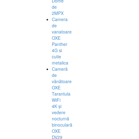
Dome
de
2MPX
Camera
de
vanatoare
OXE
Panther
4G si
cutie
metalica
Cameră
de
vânătoare
OXE
Tarantula
WiFi
4K și
vedere
nocturnă
binoculară
OXE
DV29