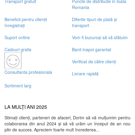
+
Transport gratuit
Puncte de distributie in toata
Romania
Beneficii pentru clienții
Diferite tipuri de plată și
înregistrați
transport
Suport online
Vom fi bucuroși să vă sfătuim
Cadouri gratis
Banii inapoi garantat
Verificat de către clienți
Consultanta profesionala
Livrare rapidă
Sortiment larg
LA MULȚI ANI 2025
Stimați clienți, parteneri de afaceri, Dorim să vă mulțumim pentru
colaborarea din anul 2024 și să vă urăm un început de an nou
plin de succes. Apreciem foarte mult încrederea...