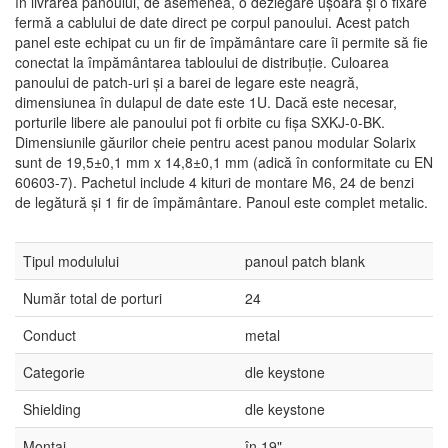
în livrarea panoului, de asemenea, o dezlegare ușoară și o fixare
fermă a cablului de date direct pe corpul panoului. Acest patch
panel este echipat cu un fir de împământare care îi permite să fie
conectat la împământarea tabloului de distribuție. Culoarea
panoului de patch-uri și a barei de legare este neagră,
dimensiunea în dulapul de date este 1U. Dacă este necesar,
porturile libere ale panoului pot fi orbite cu fișa SXKJ-0-BK.
Dimensiunile găurilor cheie pentru acest panou modular Solarix
sunt de 19,5±0,1 mm x 14,8±0,1 mm (adică în conformitate cu EN
60603-7). Pachetul include 4 kituri de montare M6, 24 de benzi
de legătură și 1 fir de împământare. Panoul este complet metalic.
Tipul modulului
panoul patch blank
Număr total de porturi
24
Conduct
metal
Categorie
dle keystone
Shielding
dle keystone
Montaj
în 19"