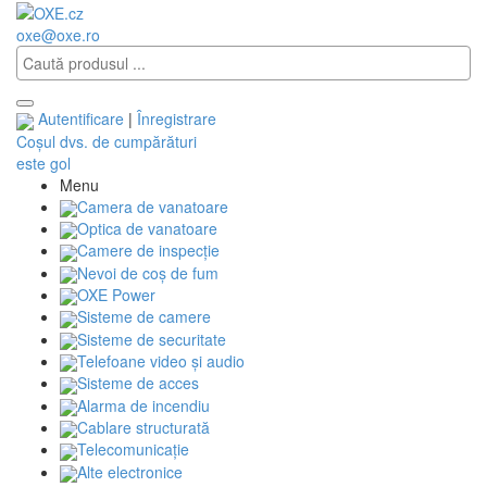
oxe@oxe.ro
Autentificare
|
Înregistrare
Coșul dvs. de cumpărături
este gol
Menu
Camera de vanatoare
Optica de vanatoare
Camere de inspecție
Nevoi de coș de fum
OXE Power
Sisteme de camere
Sisteme de securitate
Telefoane video și audio
Sisteme de acces
Alarma de incendiu
Cablare structurată
Telecomunicaţie
Alte electronice