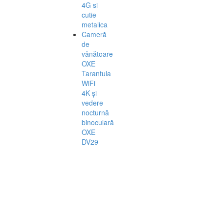
4G si
cutie
metalica
Cameră
de
vânătoare
OXE
Tarantula
WiFi
4K și
vedere
nocturnă
binoculară
OXE
DV29