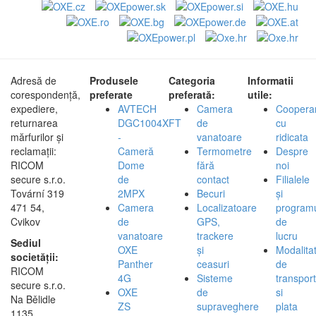
Adresă de
Produsele
Categoria
Informatii
corespondență,
preferate
preferată:
utile:
expediere,
AVTECH
Camera
Coopera
returnarea
DGC1004XFT
de
cu
mărfurilor și
-
vanatoare
ridicata
reclamații:
Cameră
Termometre
Despre
RICOM
Dome
fără
noi
secure s.r.o.
de
contact
Filialele
Tovární 319
2MPX
Becuri
și
471 54,
Camera
Localizatoare
program
Cvikov
de
GPS,
de
vanatoare
trackere
lucru
Sediul
OXE
și
Modalita
societății:
Panther
ceasuri
de
RICOM
4G
Sisteme
transport
secure s.r.o.
OXE
de
si
Na Bělidle
ZS
supraveghere
plata
1135