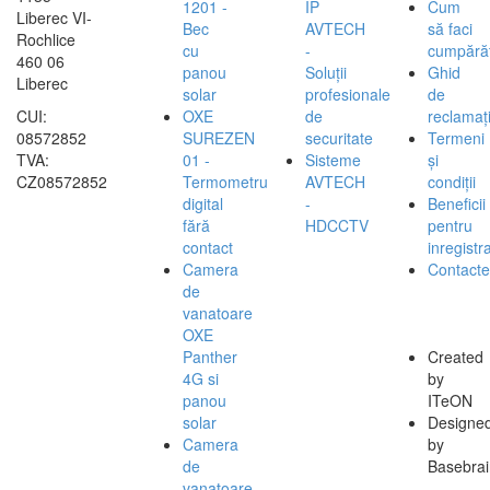
1201 -
IP
Cum
Liberec VI-
Bec
AVTECH
să faci
Rochlice
cu
-
cumpărăt
460 06
panou
Soluții
Ghid
Liberec
solar
profesionale
de
CUI:
OXE
de
reclamați
08572852
SUREZEN
securitate
Termeni
TVA:
01 -
Sisteme
și
CZ08572852
Termometru
AVTECH
condiții
digital
-
Beneficii
fără
HDCCTV
pentru
contact
inregistra
Camera
Contacte
de
vanatoare
OXE
Panther
Created
4G si
by
panou
ITeON
solar
Designe
Camera
by
de
Basebrai
vanatoare