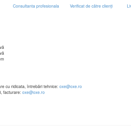
Consultanta profesionala
Verificat de către clienți
Li
vă
vă
em
e cu ridicata, întrebări tehnice:
oxe@oxe.ro
, facturare:
oxe@oxe.ro