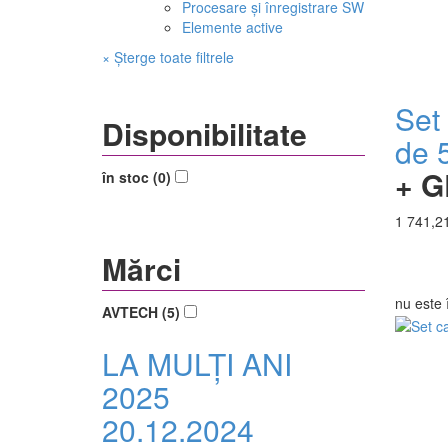
Procesare și înregistrare SW
Elemente active
× Șterge toate filtrele
Set
Disponibilitate
de
+ G
în stoc (0)
1 741,21
Mărci
nu este 
AVTECH (5)
LA MULȚI ANI
2025
20.12.2024