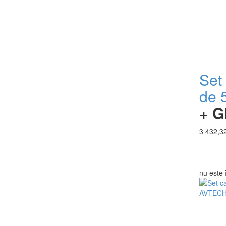
Set
de
+ G
3 432,32
nu este 