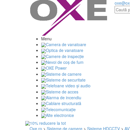
oxe@ox
Menu
Camera de vanatoare
Optica de vanatoare
Camere de inspecție
Nevoi de coș de fum
OXE Power
Sisteme de camere
Sisteme de securitate
Telefoane video și audio
Sisteme de acces
Alarma de incendiu
Cablare structurată
Telecomunicaţie
Alte electronice
Oxe.ro
>
Sisteme de camere
>
Sisteme HDCCTV
>
AV