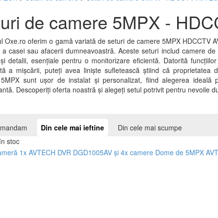
turi de camere 5MPX - H
ul Oxe.ro oferim o gamă variată de seturi de camere 5MPX HDCCTV AVTe
ă a casei sau afacerii dumneavoastră. Aceste seturi includ camere de î
 și detalii, esențiale pentru o monitorizare eficientă. Datorită funcțiil
ntă a mișcării, puteți avea liniște sufletească știind că proprietate
MPX sunt ușor de instalat și personalizat, fiind alegerea ideală pe
ntă. Descoperiți oferta noastră și alegeți setul potrivit pentru nevoile
comandam
Din cele mai ieftine
Din cele mai scumpe
în stoc