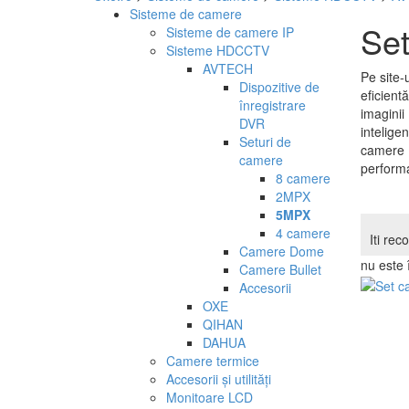
Sisteme de camere
Se
Sisteme de camere IP
Sisteme HDCCTV
AVTECH
Pe site-
Dispozitive de
eficient
înregistrare
imaginii
DVR
intelige
Seturi de
camere 5
camere
performa
8 camere
2MPX
5MPX
4 camere
Iti re
Camere Dome
nu este 
Camere Bullet
Accesorii
OXE
QIHAN
DAHUA
Camere termice
Accesorii și utilități
Monitoare LCD