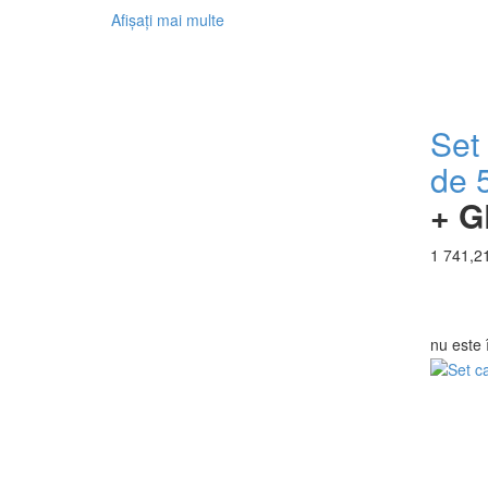
Afișați mai multe
Set
de
+ G
1 741,21
nu este 