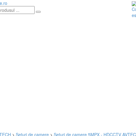
e.ro
Co
es
TECH
>
Seturi de camere
>
Seturi de camere 5MPX - HDCCTV AVTE