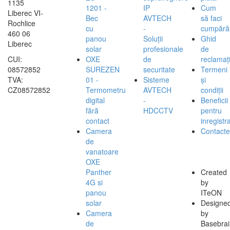
1135
1201 -
IP
Cum
Liberec VI-
Bec
AVTECH
să faci
Rochlice
cu
-
cumpărăt
460 06
panou
Soluții
Ghid
Liberec
solar
profesionale
de
CUI:
OXE
de
reclamați
08572852
SUREZEN
securitate
Termeni
TVA:
01 -
Sisteme
și
CZ08572852
Termometru
AVTECH
condiții
digital
-
Beneficii
fără
HDCCTV
pentru
contact
inregistra
Camera
Contacte
de
vanatoare
OXE
Panther
Created
4G si
by
panou
ITeON
solar
Designe
Camera
by
de
Basebrai