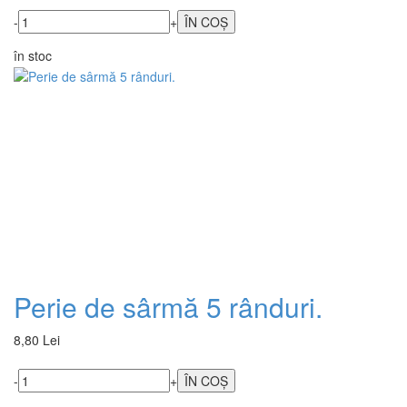
-
+
în stoc
Perie de sârmă 5 rânduri.
8,80 Lei
-
+