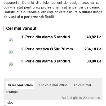
depunerile. Datorită diferitelor opțiuni de design, acestea sunt
potrivite
atât pentru uz profesional, cât și pentru uz casnic
.
Construcția durabilă
și eficiența ridicată asigură
o durată lungă
de viață și o performanță fiabilă
.
Cel mai vândut
1.
Perie din alama 5 randuri.
40,82 Lei
2.
Perie rotativa Ø 50/170 mm
234,18 Lei
3.
Perie din alama 3 randuri.
30,80 Lei
Iti recomandam
Din cele mai ieftine
Din cele mai
scumpe
Au fost găsite 22 produse
în stoc