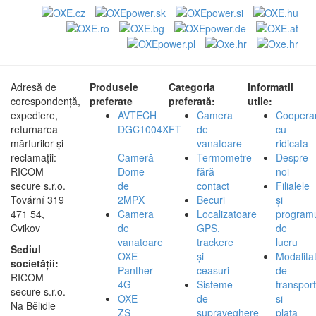
Adresă de
Produsele
Categoria
Informatii
corespondență,
preferate
preferată:
utile:
expediere,
AVTECH
Camera
Coopera
returnarea
DGC1004XFT
de
cu
mărfurilor și
-
vanatoare
ridicata
reclamații:
Cameră
Termometre
Despre
RICOM
Dome
fără
noi
secure s.r.o.
de
contact
Filialele
Tovární 319
2MPX
Becuri
și
471 54,
Camera
Localizatoare
program
Cvikov
de
GPS,
de
vanatoare
trackere
lucru
Sediul
OXE
și
Modalita
societății:
Panther
ceasuri
de
RICOM
4G
Sisteme
transport
secure s.r.o.
OXE
de
si
Na Bělidle
ZS
supraveghere
plata