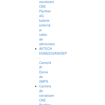
vanatoare
OXE
Panther
4G,
baterie
externă
și
cablu
de
alimentare
AVTECH
DGM2203ASVSEP
-
Cameră
IP
Dome
de
2MPX
Camera
de
vanatoare
OXE
Panther