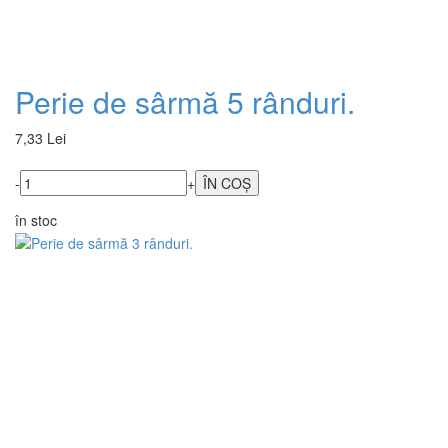
Perie de sârmă 5 rânduri.
7,33 Lei
-
+
în stoc