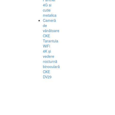
4G si
cutie
metalica
Cameră
de
vânătoare
OXE
Tarantula
WiFi
4K și
vedere
nocturnă
binoculară
OXE
DV29