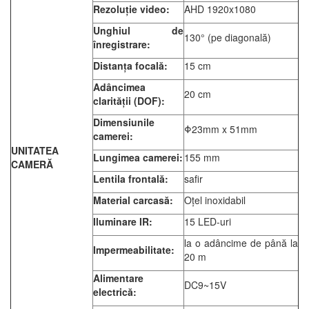
Rezoluție video:
AHD 1920x1080
Unghiul de
130° (pe diagonală)
înregistrare:
Distanța focală:
15 cm
Adâncimea
20 cm
clarității (DOF):
Dimensiunile
Φ23mm x 51mm
camerei:
UNITATEA
Lungimea camerei:
155 mm
CAMERĂ
Lentila frontală:
safir
Material carcasă:
Oțel inoxidabil
Iluminare IR:
15 LED-uri
la o adâncime de până la
Impermeabilitate:
20 m
Alimentare
DC9~15V
electrică: