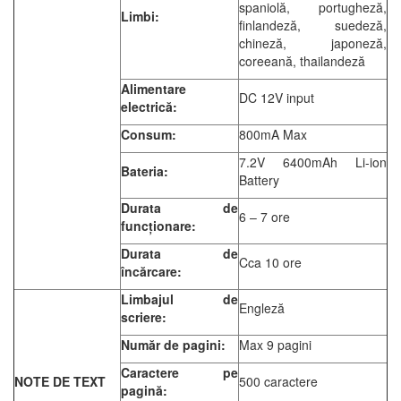
spaniolă, portugheză,
Limbi:
finlandeză, suedeză,
chineză, japoneză,
coreeană, thailandeză
Alimentare
DC 12V input
electrică:
Consum:
800mA Max
7.2V 6400mAh Li-ion
Bateria:
Battery
Durata de
6 – 7 ore
funcționare:
Durata de
Cca 10 ore
încărcare:
Limbajul de
Engleză
scriere:
Număr de pagini:
Max 9 pagini
Caractere pe
NOTE DE TEXT
500 caractere
pagină: