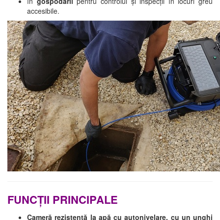
în
gospodării
pentru controlul și inspecții în locuri greu
accesibile.
FUNCȚII PRINCIPALE
Cameră rezistentă la apă cu autonivelare, cu un unghi