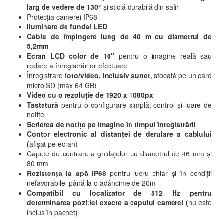
larg de vedere de 130°
și sticlă durabilă din safir
Protecția camerei IP68
Iluminare de fundal LED
Cablu de împingere lung de 40 m cu diametrul de
5,2mm
Ecran LCD color de 10"
pentru o imagine reală sau
redare a înregistrărilor efectuate
Înregistrare
foto/video, inclusiv sunet
, stocată pe un card
micro SD (max 64 GB)
Video cu o rezoluție de 1920 x 1080px
Tastatură
pentru o configurare simplă, control și luare de
notițe
Scrierea de notițe pe imagine în timpul înregistrării
Contor electronic al distanței de derulare a cablului
(
afișat pe ecran)
Capete de centrare a ghidajelor cu diametrul de 46 mm și
80 mm
Rezistența la apă IP68
pentru lucru chiar și în condiții
nefavorabile, până la o adâncime de 20m
Compatibil cu localizator de 512 Hz pentru
determinarea poziției exacte a capului camerei (
nu este
inclus în pachet)