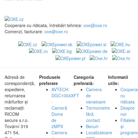
Cooperare cu ridicata, întrebări tehnice:
oxe@oxe.ro
Comenzi, facturare:
oxe@oxe.ro
Adresă de
Produsele
Categoria
Informatii
corespondență,
preferate
preferată:
utile:
expediere,
AVTECH
Camera
Coopera
returnarea
DGC1004XFT
de
cu
mărfurilor și
-
vanatoare
ridicata
reclamații:
Cameră
Termometre
Despre
RICOM
Dome
fără
noi
secure s.r.o.
de
contact
Filialele
Tovární 319
2MPX
Becuri
și
471 54,
Camera
Localizatoare
program