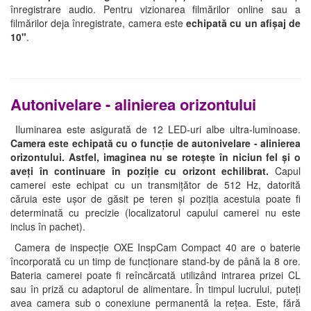
înregistrare audio. Pentru vizionarea filmărilor online sau a
filmărilor deja înregistrate, camera este
echipată cu un afișaj de
10"
.
Autonivelare - alinierea orizontului
Iluminarea este asigurată de 12 LED-uri albe ultra-luminoase.
Camera este echipată cu o funcție de autonivelare - alinierea
orizontului.
Astfel, imaginea nu se rotește în niciun fel și o
aveți în continuare în poziție cu orizont echilibrat.
Capul
camerei este echipat cu un transmițător de 512 Hz, datorită
căruia este ușor de găsit pe teren și poziția acestuia poate fi
determinată cu precizie (localizatorul capului camerei nu este
inclus în pachet).
Camera de inspecție OXE InspCam Compact 40 are o baterie
încorporată cu un timp de funcționare stand-by de până la 8 ore.
Bateria camerei poate fi reîncărcată utilizând intrarea prizei CL
sau în priză cu adaptorul de alimentare. În timpul lucrului, puteți
avea camera sub o conexiune permanentă la rețea. Este, fără