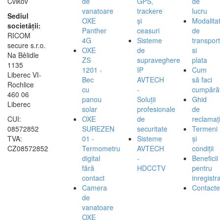
Cvikov
de
GPS,
de
vanatoare
trackere
lucru
Sediul
OXE
și
Modalita
societății:
Panther
ceasuri
de
RICOM
4G
Sisteme
transport
secure s.r.o.
OXE
de
si
Na Bělidle
ZS
supraveghere
plata
1135
1201 -
IP
Cum
Liberec VI-
Bec
AVTECH
să faci
Rochlice
cu
-
cumpărăt
460 06
panou
Soluții
Ghid
Liberec
solar
profesionale
de
CUI:
OXE
de
reclamați
08572852
SUREZEN
securitate
Termeni
TVA:
01 -
Sisteme
și
CZ08572852
Termometru
AVTECH
condiții
digital
-
Beneficii
fără
HDCCTV
pentru
contact
inregistra
Camera
Contacte
de
vanatoare
OXE