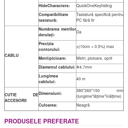
HideCharacters:
QuickOneKeyhiding
Compatibilitate
Tastatură specifică pentru
tastatură:
PC fără fir
Numărarea metrilor
Da
derulați:
Precizia
±(10cm + 0.5%) max
contorului:
CABLU
Metri/picioare:
Metri, picioare, oprit
Diametrul cablului:
Φ4.7mm
Lungimea
40 m
cablului:
380*260*150 mm
Dimensiuni:
CUTIE DE
(lungime*lățime*înălțime)
ACCESORII
Culoarea:
Neagră
PRODUSELE PREFERATE