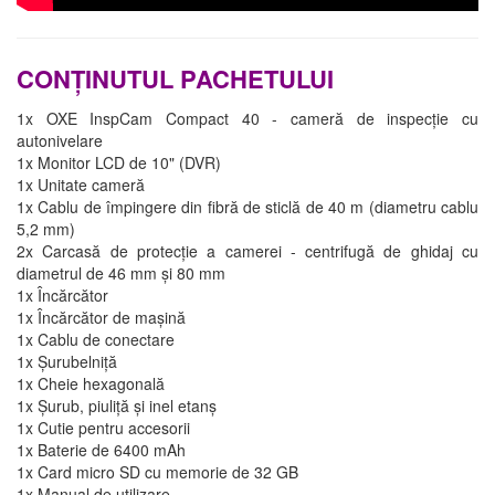
CONȚINUTUL PACHETULUI
1x OXE InspCam Compact 40 - cameră de inspecție cu
autonivelare
1x Monitor LCD de 10" (DVR)
1x Unitate cameră
1x Cablu de împingere din fibră de sticlă de 40 m (diametru cablu
5,2 mm)
2x Carcasă de protecție a camerei - centrifugă de ghidaj cu
diametrul de 46 mm și 80 mm
1x Încărcător
1x Încărcător de mașină
1x Cablu de conectare
1x Șurubelniță
1x Cheie hexagonală
1x Șurub, piuliță și inel etanș
1x Cutie pentru accesorii
1x Baterie de 6400 mAh
1x Card micro SD cu memorie de 32 GB
1x Manual de utilizare