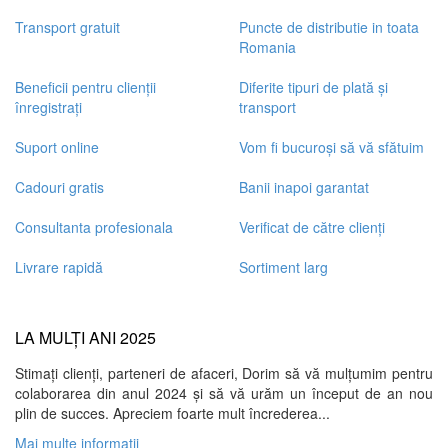
+
Transport gratuit
Puncte de distributie in toata
Romania
Beneficii pentru clienții
Diferite tipuri de plată și
înregistrați
transport
Suport online
Vom fi bucuroși să vă sfătuim
Cadouri gratis
Banii inapoi garantat
Consultanta profesionala
Verificat de către clienți
Livrare rapidă
Sortiment larg
LA MULȚI ANI 2025
Stimați clienți, parteneri de afaceri, Dorim să vă mulțumim pentru
colaborarea din anul 2024 și să vă urăm un început de an nou
plin de succes. Apreciem foarte mult încrederea...
Mai multe informatii