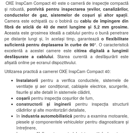
OXE InspCam Compact 40 este o cameră de inspecție compactă
și robustă,
potrivită pentru inspectarea țevilor, canalizărilor,
conductelor de gaz, sistemelor de coșuri și altor spații
.
Camera este echipată cu o bobină cu
cablu de împingere din
fibră de sticlă de 40 de metri lungime și 5,2 mm grosime.
Aceasta este grosimea ideală a cablului pentru o bună penetrare
pe distanțe lungi și, în același timp, garantează
o flexibilitate
suficientă pentru deplasarea în curbe de 90°
. O caracteristică
excelentă a acestei camere este
citirea digitală a lungimii
desfășurate a cablului
. Starea curentă a desfășurării este
afișată online pe ecranul dispozitivului.
Utilizarea practică a camerei OXE InspCam Compact 40:
Instalatorii
pentru a verifica conductele, sistemele de
ventilație și aer condiționat, cablajele electrice, scurgerile,
fisurile și alte detalii în sistemele clădirii,
coșarii
pentru inspecția coșurilor de fum,
constructorii și inginerii
pentru inspecția structurii
clădirilor și alte monitorizări detaliate,
în
industria automobilistică
pentru a examina motoarele,
piesele și componentele vehiculelor pentru diagnosticare și
întreținere,