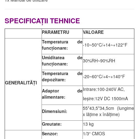
SPECIFICAȚII TEHNICE
PARAMETRU
VALOARE
Temperatura de
-10~50°C/+14~+122°F
funcționare:
Umiditatea de
30%RH~90%RH
funcționare:
Temperatura de
-20~60°C/+4~+140°F
depozitare:
GENERALITĂȚI
Intrare:100-240V AC,
Adaptor de
alimentare:
Ieșire:12V DC 1500mA
55*43,5*34,5cm (lungime
Dimensiuni:
x lățime x înălțime)
Greutate:
13 kg
Senzor:
1/3“ CMOS