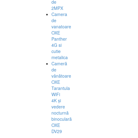
de
2MPX
Camera
de
vanatoare
OXE
Panther
4G si
cutie
metalica
Cameră
de
vânătoare
OXE
Tarantula
WiFi
4K și
vedere
nocturnă
binoculară
OXE
DV29