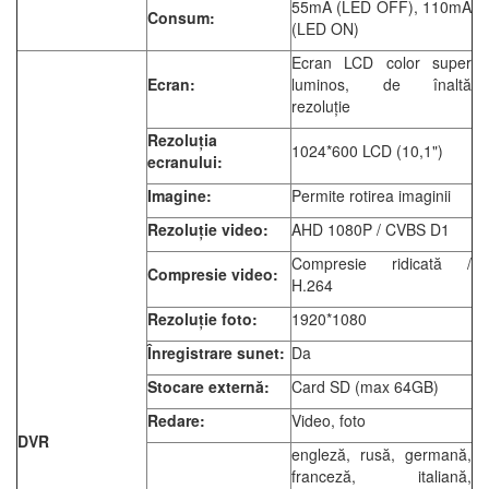
55mA (LED OFF), 110mA
Consum:
(LED ON)
Ecran LCD color super
Ecran:
luminos, de înaltă
rezoluție
Rezoluția
1024*600 LCD (10,1")
ecranului:
Imagine:
Permite rotirea imaginii
Rezoluție video:
AHD 1080P / CVBS D1
Compresie ridicată /
Compresie video:
H.264
Rezoluție foto:
1920*1080
Înregistrare sunet:
Da
Stocare externă:
Card SD (max 64GB)
Redare:
Video, foto
DVR
engleză, rusă, germană,
franceză, italiană,