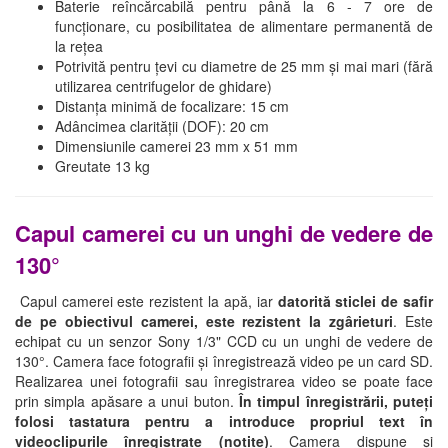
Baterie reîncărcabilă pentru până la 6 - 7 ore de
funcționare, cu posibilitatea de alimentare permanentă de
la rețea
Potrivită pentru țevi cu diametre de 25 mm și mai mari (fără
utilizarea centrifugelor de ghidare)
Distanța minimă de focalizare: 15 cm
Adâncimea clarității (DOF): 20 cm
Dimensiunile camerei 23 mm x 51 mm
Greutate 13 kg
Capul camerei cu un unghi de vedere de
130°
Capul camerei este rezistent la apă, iar
datorită sticlei de safir
de pe obiectivul camerei, este rezistent la zgârieturi
. Este
echipat cu un senzor Sony 1/3" CCD cu un unghi de vedere de
130°. Camera face fotografii și înregistrează video pe un card SD.
Realizarea unei fotografii sau înregistrarea video se poate face
prin simpla apăsare a unui buton.
În timpul înregistrării, puteți
folosi tastatura pentru a introduce propriul text în
videoclipurile înregistrate (notițe)
. Camera dispune și