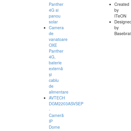
Panther
Created
4G si
by
panou
ITeON
solar
Designe
Camera
by
de
Basebrai
vanatoare
OXE
Panther
4G,
baterie
externă
și
cablu
de
alimentare
AVTECH
DGM2203ASVSEP
-
Cameră
IP
Dome