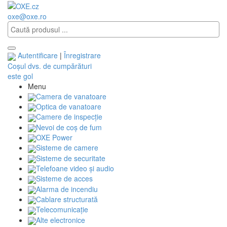
oxe@oxe.ro
Autentificare
|
Înregistrare
Coșul dvs. de cumpărături
este gol
Menu
Camera de vanatoare
Optica de vanatoare
Camere de inspecție
Nevoi de coș de fum
OXE Power
Sisteme de camere
Sisteme de securitate
Telefoane video și audio
Sisteme de acces
Alarma de incendiu
Cablare structurată
Telecomunicaţie
Alte electronice