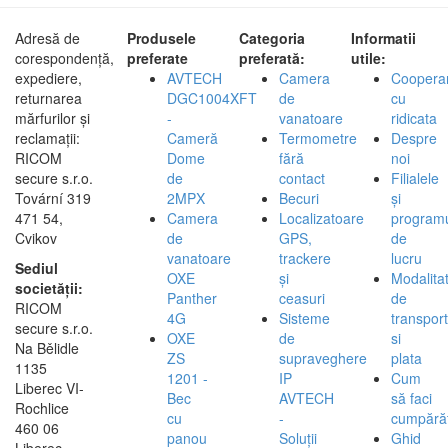
Adresă de
Produsele
Categoria
Informatii
corespondență,
preferate
preferată:
utile:
expediere,
AVTECH
Camera
Coopera
returnarea
DGC1004XFT
de
cu
mărfurilor și
-
vanatoare
ridicata
reclamații:
Cameră
Termometre
Despre
RICOM
Dome
fără
noi
secure s.r.o.
de
contact
Filialele
Tovární 319
2MPX
Becuri
și
471 54,
Camera
Localizatoare
program
Cvikov
de
GPS,
de
vanatoare
trackere
lucru
Sediul
OXE
și
Modalita
societății:
Panther
ceasuri
de
RICOM
4G
Sisteme
transport
secure s.r.o.
OXE
de
si
Na Bělidle
ZS
supraveghere
plata
1135
1201 -
IP
Cum
Liberec VI-
Bec
AVTECH
să faci
Rochlice
cu
-
cumpărăt
460 06
panou
Soluții
Ghid