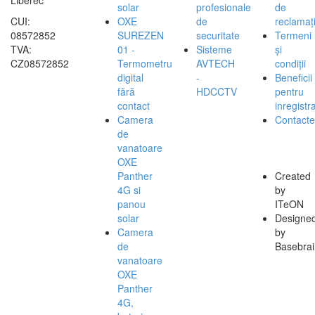
Liberec
solar
profesionale
de
CUI:
OXE
de
reclamați
08572852
SUREZEN
securitate
Termeni
TVA:
01 -
Sisteme
și
CZ08572852
Termometru
AVTECH
condiții
digital
-
Beneficii
fără
HDCCTV
pentru
contact
inregistra
Camera
Contacte
de
vanatoare
OXE
Panther
Created
4G si
by
panou
ITeON
solar
Designe
Camera
by
de
Basebrai
vanatoare
OXE
Panther
4G,