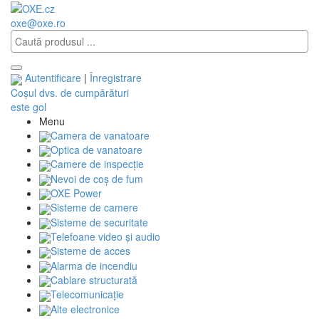
oxe@oxe.ro
Autentificare
|
Înregistrare
Coșul dvs. de cumpărături
este gol
Menu
Camera de vanatoare
Optica de vanatoare
Camere de inspecție
Nevoi de coș de fum
OXE Power
Sisteme de camere
Sisteme de securitate
Telefoane video și audio
Sisteme de acces
Alarma de incendiu
Cablare structurată
Telecomunicaţie
Alte electronice