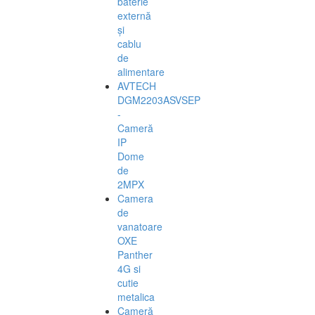
baterie
externă
și
cablu
de
alimentare
AVTECH
DGM2203ASVSEP
-
Cameră
IP
Dome
de
2MPX
Camera
de
vanatoare
OXE
Panther
4G si
cutie
metalica
Cameră