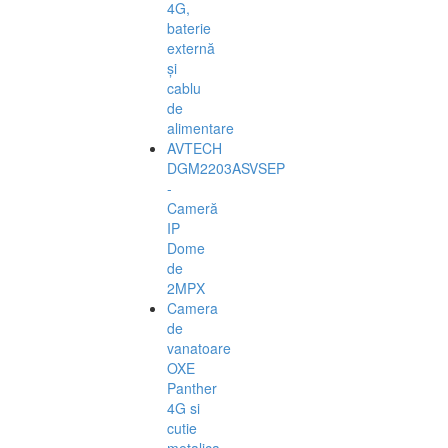
4G,
baterie
externă
și
cablu
de
alimentare
AVTECH
DGM2203ASVSEP
-
Cameră
IP
Dome
de
2MPX
Camera
de
vanatoare
OXE
Panther
4G si
cutie
metalica