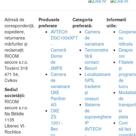
Adresă de
Produsele
Categoria
Informatii
corespondență,
preferate
preferată:
utile:
expediere,
AVTECH
Camera
Coopera
returnarea
DGC1004XFT
de
cu
mărfurilor și
-
vanatoare
ridicata
reclamații:
Cameră
Termometre
Despre
RICOM
Dome
fără
noi
secure s.r.o.
de
contact
Filialele
Tovární 319
2MPX
Becuri
și
471 54,
Camera
Localizatoare
program
Cvikov
de
GPS,
de
vanatoare
trackere
lucru
Sediul
OXE
și
Modalita
societății:
Panther
ceasuri
de
RICOM
4G
Sisteme
transport
secure s.r.o.
OXE
de
si
Na Bělidle
ZS
supraveghere
plata
1135
1201 -
IP
Cum
Liberec VI-
Bec
AVTECH
să faci
Rochlice
cu
-
cumpărăt