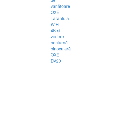
de
vânătoare
OXE
Tarantula
WiFi
4K și
vedere
nocturnă
binoculară
OXE
DV29