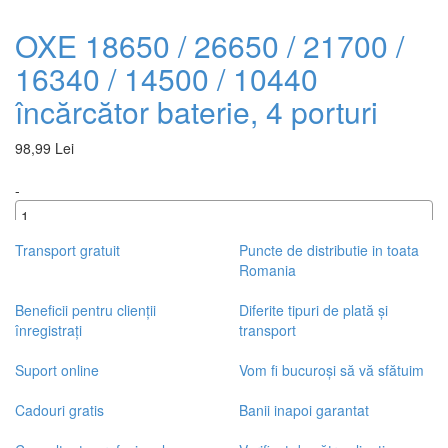
OXE 18650 / 26650 / 21700 /
16340 / 14500 / 10440
încărcător baterie, 4 porturi
98,99 Lei
-
+
Transport gratuit
Puncte de distributie in toata
Romania
Beneficii pentru clienții
Diferite tipuri de plată și
înregistrați
transport
Suport online
Vom fi bucuroși să vă sfătuim
Cadouri gratis
Banii inapoi garantat