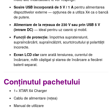
Sosire USB încorporată de 5 V / 1 A
pentru alimentarea
dispozitivelor externe — opțiunea de a utiliza X4 ca o bancă
de putere.
Alimentare de la rețeaua de 230 V sau prin USB 5 V
(intrare DC)
— ideal pentru uz casnic și mobil.
Funcții de protecție:
împotriva supratensiunii,
supraîncărcării, supraîncălzirii, scurtcircuitului și polarității
incorecte.
Ecran LCD clar
care arată tensiunea, curentul de
încărcare, mAh câștigat și starea de încărcare a fiecărei
baterii separat.
Conținutul pachetului
1× XTAR X4 Charger
Cablu de alimentare (rețea)
Manual de utilizare