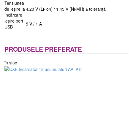
Tensiunea
de ieșire la
4,20 V (Li-ion) / 1,45 V (Ni-MH) ± toleranță
încărcare
ieșire port
5 V / 1 A
USB
PRODUSELE PREFERATE
în stoc