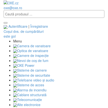
oxe@oxe.ro
Autentificare
|
Înregistrare
Coșul dvs. de cumpărături
este gol
Menu
Camera de vanatoare
Optica de vanatoare
Camere de inspecție
Nevoi de coș de fum
OXE Power
Sisteme de camere
Sisteme de securitate
Telefoane video și audio
Sisteme de acces
Alarma de incendiu
Cablare structurată
Telecomunicaţie
Alte electronice