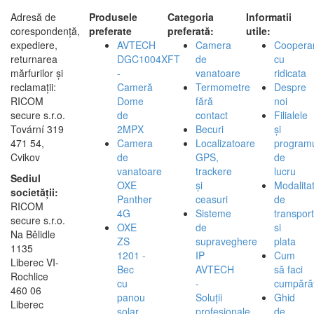
Adresă de
Produsele
Categoria
Informatii
corespondență,
preferate
preferată:
utile:
expediere,
AVTECH
Camera
Coopera
returnarea
DGC1004XFT
de
cu
mărfurilor și
-
vanatoare
ridicata
reclamații:
Cameră
Termometre
Despre
RICOM
Dome
fără
noi
secure s.r.o.
de
contact
Filialele
Tovární 319
2MPX
Becuri
și
471 54,
Camera
Localizatoare
program
Cvikov
de
GPS,
de
vanatoare
trackere
lucru
Sediul
OXE
și
Modalita
societății:
Panther
ceasuri
de
RICOM
4G
Sisteme
transport
secure s.r.o.
OXE
de
si
Na Bělidle
ZS
supraveghere
plata
1135
1201 -
IP
Cum
Liberec VI-
Bec
AVTECH
să faci
Rochlice
cu
-
cumpărăt
460 06
panou
Soluții
Ghid
Liberec
solar
profesionale
de