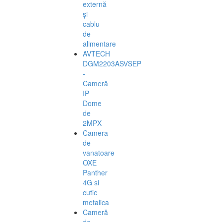
externă
și
cablu
de
alimentare
AVTECH
DGM2203ASVSEP
-
Cameră
IP
Dome
de
2MPX
Camera
de
vanatoare
OXE
Panther
4G si
cutie
metalica
Cameră