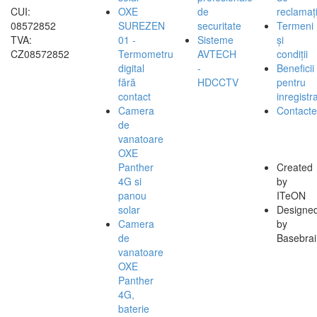
CUI:
OXE
de
reclamați
08572852
SUREZEN
securitate
Termeni
TVA:
01 -
Sisteme
și
CZ08572852
Termometru
AVTECH
condiții
digital
-
Beneficii
fără
HDCCTV
pentru
contact
inregistra
Camera
Contacte
de
vanatoare
OXE
Panther
Created
4G si
by
panou
ITeON
solar
Designe
Camera
by
de
Basebrai
vanatoare
OXE
Panther
4G,
baterie