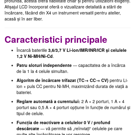
profundă, acesta oferă fiabilitate chiar și pentru utilizatorii exigenți.
Afișajul LCD încorporat oferă o vizualizare detaliată a stării de
încărcare, făcând din X4 un instrument versatil pentru atelier,
acasă și în aer liber.
Caracteristici principale
Încarcă bateriile
3,6/3,7 V Li-ion/IMR/INR/ICR și celulele
1,2 V Ni-MH/Ni-Cd
.
Patru sloturi independente
— capacitatea de a încărca
de la 1 la 4 celule simultan.
Algoritm de încărcare trifazat (TC→ CC→ CV)
pentru Li-
ion + puls CC pentru Ni-MH, maximizând durata de viață a
bateriei.
Reglare automată a curentului:
2 A × 2 porturi, 1 A × 4
porturi sau 0,5 A × 4 porturi opțiune în funcție de numărul și
tipul de celule.
Funcția de reactivare a celulelor 0 V / profund
descărcate
— vă permite să „reînviați“ celulele pe care
multe alte încărcătoare le vor respinge.