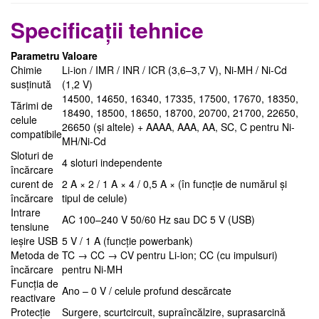
Specificații tehnice
Parametru
Valoare
Chimie
Li-ion / IMR / INR / ICR (3,6–3,7 V), Ni-MH / Ni-Cd
susținută
(1,2 V)
14500, 14650, 16340, 17335, 17500, 17670, 18350,
Tărimi de
18490, 18500, 18650, 18700, 20700, 21700, 22650,
celule
26650 (și altele) + AAAA, AAA, AA, SC, C pentru Ni-
compatibile
MH/Ni-Cd
Sloturi de
4 sloturi independente
încărcare
curent de
2 A × 2 / 1 A × 4 / 0,5 A × (în funcție de numărul și
încărcare
tipul de celule)
Intrare
AC 100–240 V 50/60 Hz sau DC 5 V (USB)
tensiune
ieșire USB
5 V / 1 A (funcție powerbank)
Metoda de
TC → CC → CV pentru Li-ion; CC (cu impulsuri)
încărcare
pentru Ni-MH
Funcția de
Ano – 0 V / celule profund descărcate
reactivare
Protecție
Surgere, scurtcircuit, supraîncălzire, suprasarcină