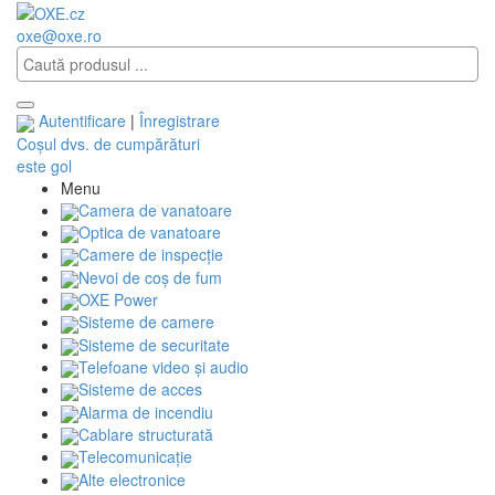
oxe@oxe.ro
Autentificare
|
Înregistrare
Coșul dvs. de cumpărături
este gol
Menu
Camera de vanatoare
Optica de vanatoare
Camere de inspecție
Nevoi de coș de fum
OXE Power
Sisteme de camere
Sisteme de securitate
Telefoane video și audio
Sisteme de acces
Alarma de incendiu
Cablare structurată
Telecomunicaţie
Alte electronice