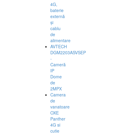
4G,
baterie
externă
și
cablu
de
alimentare
AVTECH
DGM2203ASVSEP
-
Cameră
IP
Dome
de
2MPX
Camera
de
vanatoare
OXE
Panther
4G si
cutie