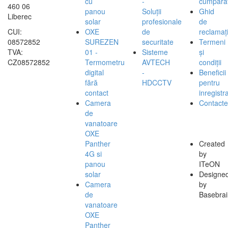
cu
-
cumpărăt
460 06
panou
Soluții
Ghid
Liberec
solar
profesionale
de
CUI:
OXE
de
reclamați
08572852
SUREZEN
securitate
Termeni
TVA:
01 -
Sisteme
și
CZ08572852
Termometru
AVTECH
condiții
digital
-
Beneficii
fără
HDCCTV
pentru
contact
inregistra
Camera
Contacte
de
vanatoare
OXE
Panther
Created
4G si
by
panou
ITeON
solar
Designe
Camera
by
de
Basebrai
vanatoare
OXE
Panther