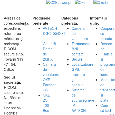
Adresă de
Produsele
Categoria
Informatii
corespondență,
preferate
preferată:
utile:
expediere,
AVTECH
Camera
Coopera
returnarea
DGC1004XFT
de
cu
mărfurilor și
-
vanatoare
ridicata
reclamații:
Cameră
Termometre
Despre
RICOM
Dome
fără
noi
secure s.r.o.
de
contact
Filialele
Tovární 319
2MPX
Becuri
și
471 54,
Camera
Localizatoare
program
Cvikov
de
GPS,
de
vanatoare
trackere
lucru
Sediul
OXE
și
Modalita
societății:
Panther
ceasuri
de
RICOM
4G
Sisteme
transport
secure s.r.o.
OXE
de
si
Na Bělidle
ZS
supraveghere
plata
1135
1201 -
IP
Cum
Liberec VI-
Bec
AVTECH
să faci
Rochlice