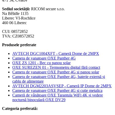
471 54, Cvikov
Sediul societății:
RICOM secure s.r.o.
Na Bělidle 1135
Liberec VI-Rochlice
460 06 Liberec
CUI: 08572852
TVA: CZ08572852
Produsele preferate
AVTECH DGC1004XFT - Cameră Dome de 2MPX
Camera de vanatoare OXE Panther 4G
OXE ZS 1201 - Bec cu panou solar
OXE SUREZEN 01 - Termometru digital fără contact
Camera de vanatoare OXE Panther 4G si panou solar
Camera de vanatoare OXE Panther 4G, baterie externă și
cablu de alimentare
AVTECH DGM2203ASVSEP - Cameră IP Dome de 2MPX
Camera de vanatoare OXE Panther 4G si cutie metalica
Cameră de vânătoare OXE Tarantula WiFi 4K și vedere
nocturnă binoculară OXE DV29
Categoria preferată: