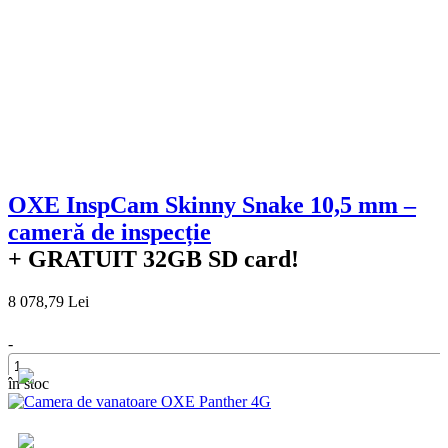
OXE InspCam Skinny Snake 10,5 mm –
cameră de inspecție
+ GRATUIT
32GB SD card!
8 078,79 Lei
-
în stoc
+