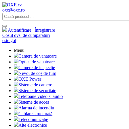
oxe@oxe.ro
Autentificare
|
Înregistrare
Coșul dvs. de cumpărături
este gol
Menu
Camera de vanatoare
Optica de vanatoare
Camere de inspecție
Nevoi de coș de fum
OXE Power
Sisteme de camere
Sisteme de securitate
Telefoane video și audio
Sisteme de acces
Alarma de incendiu
Cablare structurată
Telecomunicaţie
Alte electronice