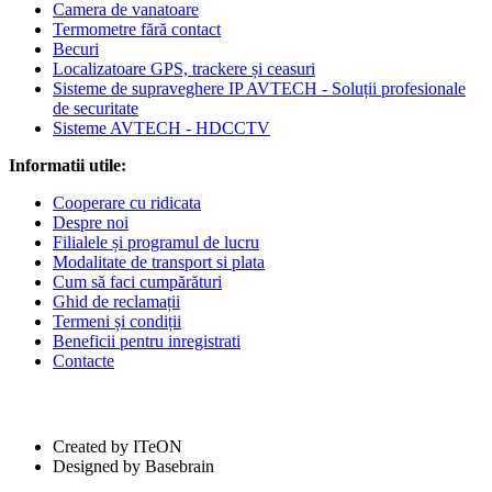
Camera de vanatoare
Termometre fără contact
Becuri
Localizatoare GPS, trackere și ceasuri
Sisteme de supraveghere IP AVTECH - Soluții profesionale
de securitate
Sisteme AVTECH - HDCCTV
Informatii utile:
Cooperare cu ridicata
Despre noi
Filialele și programul de lucru
Modalitate de transport si plata
Cum să faci cumpărături
Ghid de reclamații
Termeni și condiții
Beneficii pentru inregistrati
Contacte
Created by ITeON
Designed by Basebrain