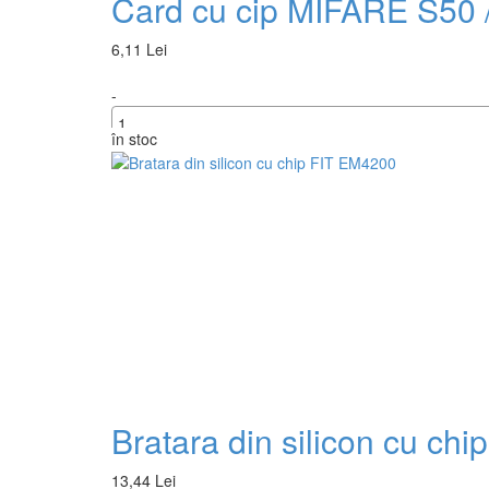
Card cu cip MIFARE S50 
6,11 Lei
-
în stoc
+
Bratara din silicon cu ch
13,44 Lei