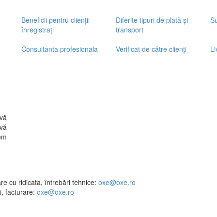
Beneficii pentru clienții
Diferite tipuri de plată și
Su
înregistrați
transport
Consultanta profesionala
Verificat de către clienți
Li
vă
vă
em
e cu ridicata, întrebări tehnice:
oxe@oxe.ro
, facturare:
oxe@oxe.ro