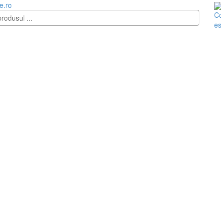
e.ro
Co
es