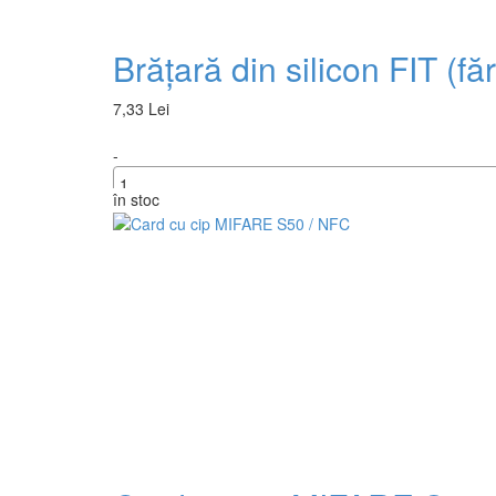
Brățară din silicon FIT (făr
7,33 Lei
-
în stoc
+