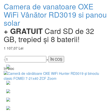
Camera de vanatoare OXE
WiFi Vânător RD3019 si panou
solar
+ GRATUIT
Card SD de 32
GB, trepied și 8 baterii!
1 107,07 Lei
-
+
în stoc