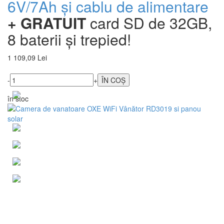
6V/7Ah și cablu de alimentare
+ GRATUIT
card SD de 32GB,
8 baterii și trepied!
1 109,09 Lei
-
+
în stoc