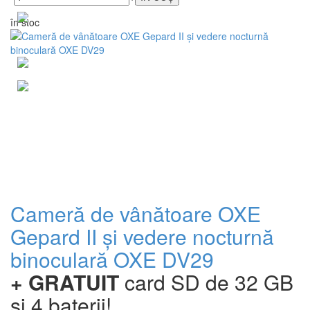
în stoc
Cameră de vânătoare OXE
Gepard II și vedere nocturnă
binoculară OXE DV29
+ GRATUIT
card SD de 32 GB
și 4 baterii!