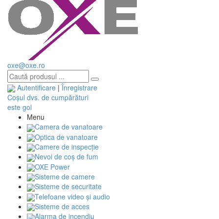
oxe@oxe.ro
Autentificare
|
Înregistrare
Coșul dvs. de cumpărături
este gol
Menu
Camera de vanatoare
Optica de vanatoare
Camere de inspecție
Nevoi de coș de fum
OXE Power
Sisteme de camere
Sisteme de securitate
Telefoane video și audio
Sisteme de acces
Alarma de incendiu