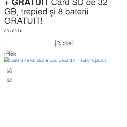
+ GRATUIT
Card SD de 32
GB, trepied și 8 baterii
GRATUIT!
806,06 Lei
-
+
în stoc