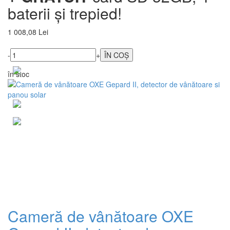
baterii și trepied!
1 008,08 Lei
-
+
în stoc
Cameră de vânătoare OXE