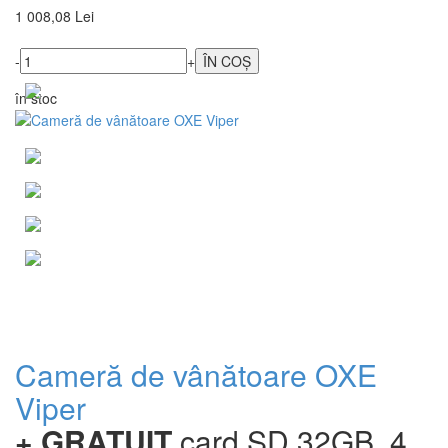
1 008,08 Lei
-
+
în stoc
Cameră de vânătoare OXE
Viper
+ GRATUIT
card SD 32GB, 4