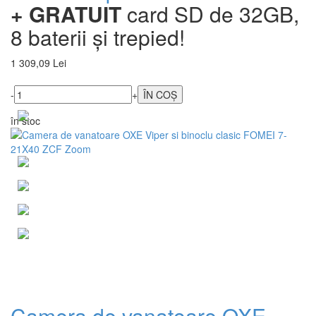
+ GRATUIT
card SD de 32GB,
8 baterii și trepied!
1 309,09 Lei
-
+
în stoc
Camera de vanatoare OXE