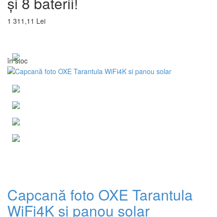
și 8 baterii!
1 311,11 Lei
în stoc
Capcană foto OXE Tarantula
WiFi4K si panou solar