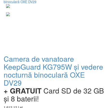
Camera de vanatoare
KeepGuard KG795W și vedere
nocturnă binoculară OXE
DV29
+ GRATUIT
Card SD de 32 GB
și 8 baterii!
1 612,12 Lei