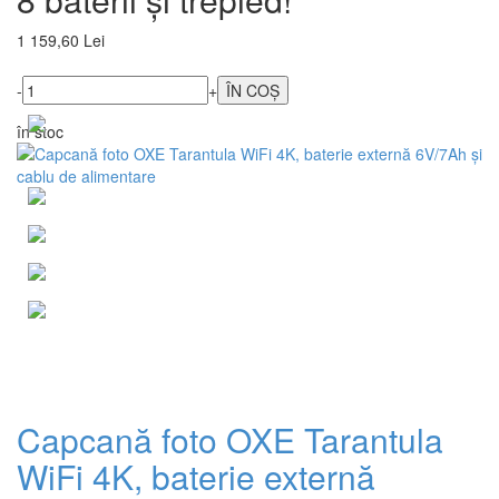
1 159,60 Lei
-
+
în stoc
Capcană foto OXE Tarantula
WiFi 4K, baterie externă