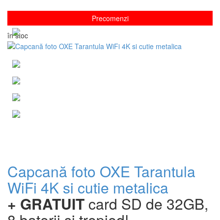
Precomenzi
în stoc
Capcană foto OXE Tarantula
WiFi 4K si cutie metalica
+ GRATUIT
card SD de 32GB,
8 baterii și trepied!