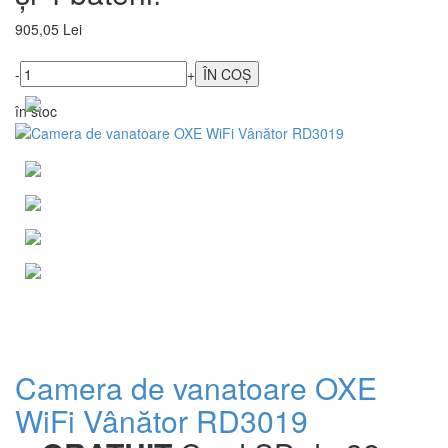
905,05 Lei
-
+
în stoc
Camera de vanatoare OXE
WiFi Vânător RD3019