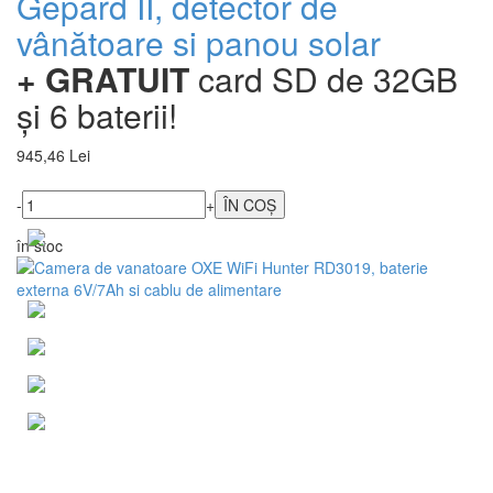
Gepard II, detector de
vânătoare si panou solar
+ GRATUIT
card SD de 32GB
și 6 baterii!
945,46 Lei
-
+
în stoc