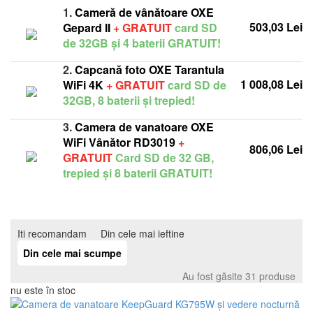
1.
Cameră de vânătoare OXE
503,03 Lei
Gepard II
+ GRATUIT
card SD
de 32GB și 4 baterii GRATUIT!
2.
Capcană foto OXE Tarantula
1 008,08 Lei
WiFi 4K
+ GRATUIT
card SD de
32GB, 8 baterii și trepied!
3.
Camera de vanatoare OXE
WiFi Vânător RD3019
+
806,06 Lei
GRATUIT
Card SD de 32 GB,
trepied și 8 baterii GRATUIT!
Iti recomandam
Din cele mai ieftine
Din cele mai scumpe
Au fost găsite 31 produse
nu este în stoc