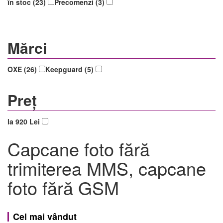
în stoc (23)
Precomenzi (3)
Mărci
OXE (26)
Keepguard (5)
Preț
la 920 Lei
Capcane foto fără
trimiterea MMS, capcane
foto fără GSM
Cel mai vândut