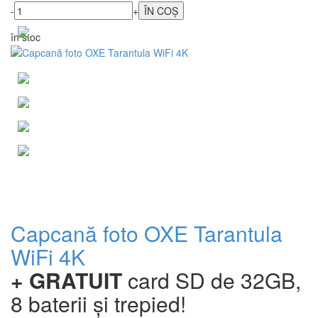
-
+
în stoc
Capcană foto OXE Tarantula
WiFi 4K
+ GRATUIT
card SD de 32GB,
8 baterii și trepied!