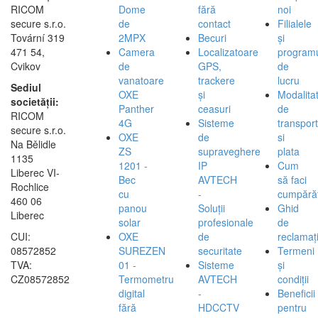
RICOM
Dome
fără
noi
secure s.r.o.
de
contact
Filialele
Tovární 319
2MPX
Becuri
și
471 54,
Camera
Localizatoare
program
Cvikov
de
GPS,
de
vanatoare
trackere
lucru
Sediul
OXE
și
Modalita
societății:
Panther
ceasuri
de
RICOM
4G
Sisteme
transport
secure s.r.o.
OXE
de
si
Na Bělidle
ZS
supraveghere
plata
1135
1201 -
IP
Cum
Liberec VI-
Bec
AVTECH
să faci
Rochlice
cu
-
cumpărăt
460 06
panou
Soluții
Ghid
Liberec
solar
profesionale
de
CUI:
OXE
de
reclamați
08572852
SUREZEN
securitate
Termeni
TVA:
01 -
Sisteme
și
CZ08572852
Termometru
AVTECH
condiții
digital
-
Beneficii
fără
HDCCTV
pentru