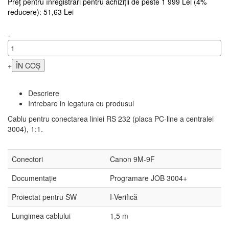
Preț pentru înregistrări pentru achiziții de peste 1 999 Lei (4%
reducere): 51,63 Lei
-
+
Descriere
Intrebare in legatura cu produsul
Cablu pentru conectarea liniei RS 232 (placa PC-line a centralei
3004), 1:1.
Conectori
Canon 9M-9F
Documentație
Programare JOB 3004+
Proiectat pentru SW
I-Verifică
Lungimea cablului
1,5 m