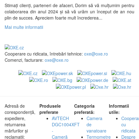
Stimați clienți, parteneri de afaceri, Dorim să vă mulțumim pentru
colaborarea din anul 2024 și să vă urăm un început de an nou
plin de succes. Apreciem foarte mult încrederea...
Mai multe informatii
Cooperare cu ridicata, întrebări tehnice:
oxe@oxe.ro
Comenzi, facturare:
oxe@oxe.ro
Adresă de
Produsele
Categoria
Informatii
corespondență,
preferate
preferată:
utile:
expediere,
AVTECH
Camera
Coopera
returnarea
DGC1004XFT
de
cu
mărfurilor și
-
vanatoare
ridicata
reclamații:
Cameră
Termometre
Despre