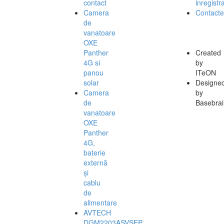
contact
inregistra
Camera
Contacte
de
vanatoare
OXE
Panther
Created
4G si
by
panou
ITeON
solar
Designe
Camera
by
de
Basebrai
vanatoare
OXE
Panther
4G,
baterie
externă
și
cablu
de
alimentare
AVTECH
DGM2203ASVSEP