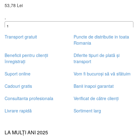
53,78 Lei
-
+
Transport gratuit
Puncte de distributie in toata
Romania
Beneficii pentru clienții
Diferite tipuri de plată și
înregistrați
transport
Suport online
Vom fi bucuroși să vă sfătuim
Cadouri gratis
Banii inapoi garantat
Consultanta profesionala
Verificat de către clienți
Livrare rapidă
Sortiment larg
LA MULȚI ANI 2025