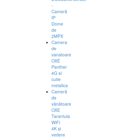
-
Cameră
IP
Dome
de
2MPX
Camera
de
vanatoare
OXE
Panther
4G si
cutie
metalica
Cameră
de
vânătoare
OXE
Tarantula
WiFi
4K și
vedere