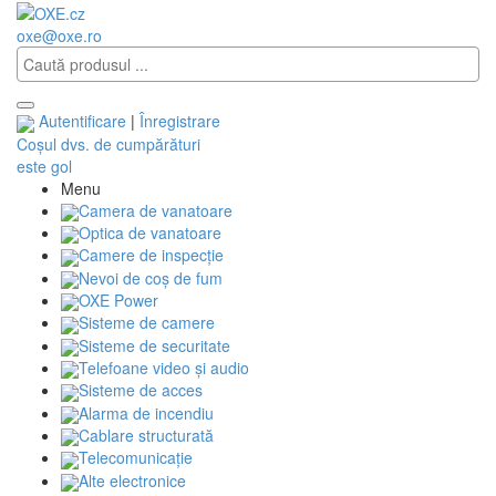
oxe@oxe.ro
Autentificare
|
Înregistrare
Coșul dvs. de cumpărături
este gol
Menu
Camera de vanatoare
Optica de vanatoare
Camere de inspecție
Nevoi de coș de fum
OXE Power
Sisteme de camere
Sisteme de securitate
Telefoane video și audio
Sisteme de acces
Alarma de incendiu
Cablare structurată
Telecomunicaţie
Alte electronice