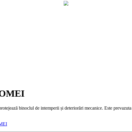
 FOMEI
protejează binoclul de intemperii și deteriorări mecanice. Este prevazut
MEI