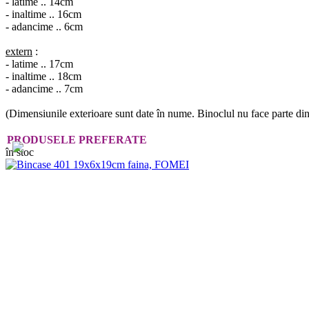
- latime .. 14cm
- inaltime .. 16cm
- adancime .. 6cm
extern
:
- latime .. 17cm
- inaltime .. 18cm
- adancime .. 7cm
(Dimensiunile exterioare sunt date în nume. Binoclul nu face parte di
PRODUSELE PREFERATE
în stoc