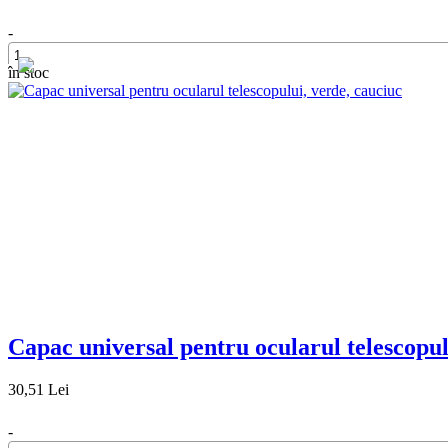
-
în stoc
+
Capac universal pentru ocularul telescopul
30,51 Lei
-