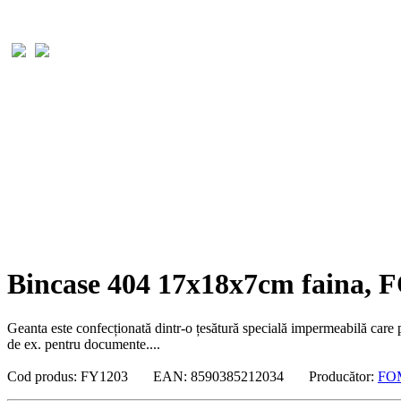
Bincase 404 17x18x7cm faina,
Geanta este confecționată dintr-o țesătură specială impermeabilă care 
de ex. pentru documente....
Cod produs: FY1203 EAN: 8590385212034 Producător:
FO