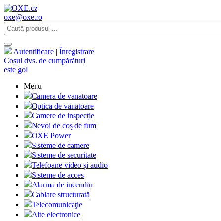
oxe@oxe.ro
Autentificare
|
Înregistrare
Coșul dvs. de cumpărături
este gol
Menu
Camera de vanatoare
Optica de vanatoare
Camere de inspecție
Nevoi de coș de fum
OXE Power
Sisteme de camere
Sisteme de securitate
Telefoane video și audio
Sisteme de acces
Alarma de incendiu
Cablare structurată
Telecomunicaţie
Alte electronice