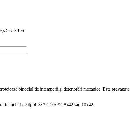
re): 52,17 Lei
protejează binoclul de intemperii și deteriorări mecanice. Este prevazut
ru binocluri de tipul: 8x32, 10x32, 8x42 sau 10x42.