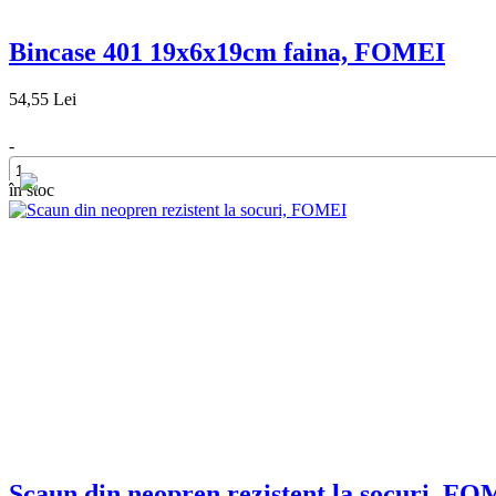
Bincase 401 19x6x19cm faina, FOMEI
54,55 Lei
-
în stoc
+
Scaun din neopren rezistent la socuri, F