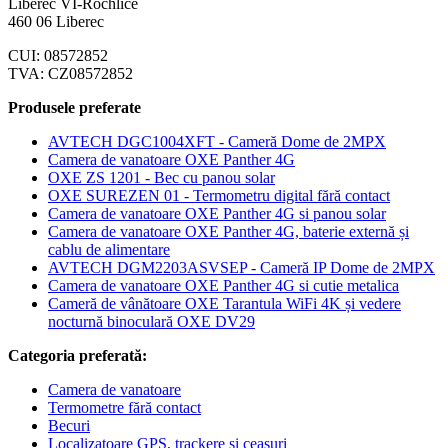
Liberec VI-Rochlice
460 06 Liberec
CUI: 08572852
TVA: CZ08572852
Produsele preferate
AVTECH DGC1004XFT - Cameră Dome de 2MPX
Camera de vanatoare OXE Panther 4G
OXE ZS 1201 - Bec cu panou solar
OXE SUREZEN 01 - Termometru digital fără contact
Camera de vanatoare OXE Panther 4G si panou solar
Camera de vanatoare OXE Panther 4G, baterie externă și
cablu de alimentare
AVTECH DGM2203ASVSEP - Cameră IP Dome de 2MPX
Camera de vanatoare OXE Panther 4G si cutie metalica
Cameră de vânătoare OXE Tarantula WiFi 4K și vedere
nocturnă binoculară OXE DV29
Categoria preferată:
Camera de vanatoare
Termometre fără contact
Becuri
Localizatoare GPS, trackere și ceasuri