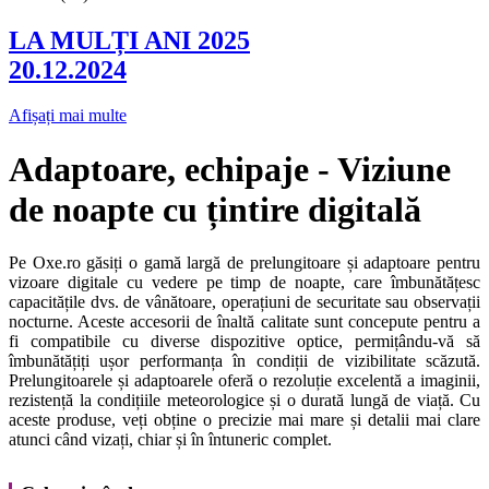
LA MULȚI ANI 2025
20.12.2024
Afișați mai multe
Adaptoare, echipaje - Viziune
de noapte cu țintire digitală
Pe Oxe.ro găsiți o gamă largă de prelungitoare și adaptoare pentru
vizoare digitale cu vedere pe timp de noapte, care îmbunătățesc
capacitățile dvs. de vânătoare, operațiuni de securitate sau observații
nocturne. Aceste accesorii de înaltă calitate sunt concepute pentru a
fi compatibile cu diverse dispozitive optice, permițându-vă să
îmbunătățiți ușor performanța în condiții de vizibilitate scăzută.
Prelungitoarele și adaptoarele oferă o rezoluție excelentă a imaginii,
rezistență la condițiile meteorologice și o durată lungă de viață. Cu
aceste produse, veți obține o precizie mai mare și detalii mai clare
atunci când vizați, chiar și în întuneric complet.