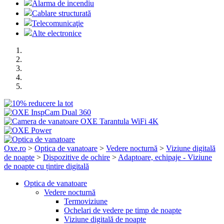
Alarma de incendiu
Cablare structurată
Telecomunicaţie
Alte electronice
Oxe.ro
>
Optica de vanatoare
>
Vedere nocturnă
>
Viziune digitală
de noapte
>
Dispozitive de ochire
>
Adaptoare, echipaje - Viziune
de noapte cu țintire digitală
Optica de vanatoare
Vedere nocturnă
Termoviziune
Ochelari de vedere pe timp de noapte
Viziune digitală de noapte