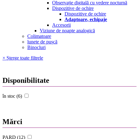
Observație digitală cu vedere nocturnă
Dispozitive de ochire
Dispozitive de ochire
Adaptoare, echipaje
Accesorii
Viziune de noapte analogică
Colimatoare
lunete de pușcă
Binocluri
× Șterge toate filtrele
Disponibilitate
în stoc (6)
Mărci
PARD (12)