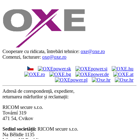
Cooperare cu ridicata, întrebări tehnice:
oxe@oxe.ro
Comenzi, facturare:
oxe@oxe.ro
Adresă de corespondență, expediere,
returnarea mărfurilor și reclamații:
RICOM secure s.r.o.
Tovární 319
471 54, Cvikov
Sediul societății:
RICOM secure s.r.o.
Na Bělidle 1135