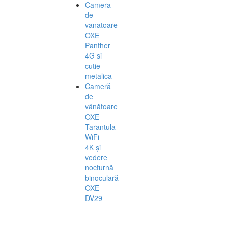
Camera
de
vanatoare
OXE
Panther
4G si
cutie
metalica
Cameră
de
vânătoare
OXE
Tarantula
WiFi
4K și
vedere
nocturnă
binoculară
OXE
DV29