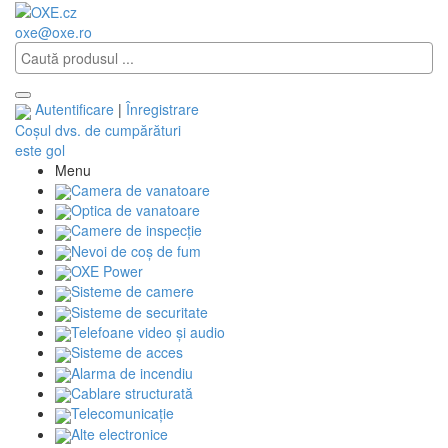
oxe@oxe.ro
Autentificare
|
Înregistrare
Coșul dvs. de cumpărături
este gol
Menu
Camera de vanatoare
Optica de vanatoare
Camere de inspecție
Nevoi de coș de fum
OXE Power
Sisteme de camere
Sisteme de securitate
Telefoane video și audio
Sisteme de acces
Alarma de incendiu
Cablare structurată
Telecomunicaţie
Alte electronice