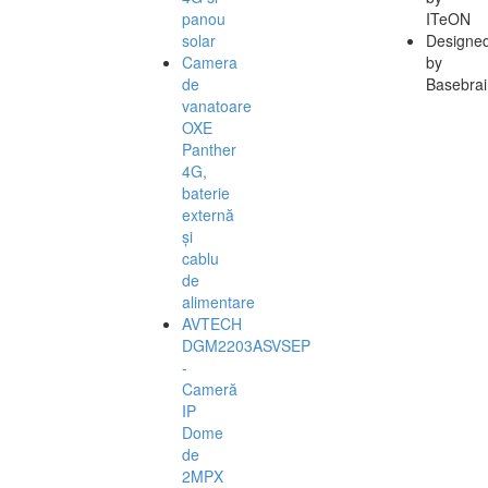
panou
ITeON
solar
Designe
Camera
by
de
Basebrai
vanatoare
OXE
Panther
4G,
baterie
externă
și
cablu
de
alimentare
AVTECH
DGM2203ASVSEP
-
Cameră
IP
Dome
de
2MPX