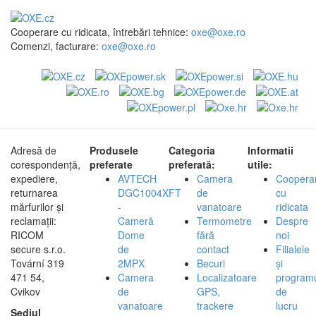
Cooperare cu ridicata, întrebări tehnice:
oxe@oxe.ro
Comenzi, facturare:
oxe@oxe.ro
Adresă de
Produsele
Categoria
Informatii
corespondență,
preferate
preferată:
utile:
expediere,
AVTECH
Camera
Coopera
returnarea
DGC1004XFT
de
cu
mărfurilor și
-
vanatoare
ridicata
reclamații:
Cameră
Termometre
Despre
RICOM
Dome
fără
noi
secure s.r.o.
de
contact
Filialele
Tovární 319
2MPX
Becuri
și
471 54,
Camera
Localizatoare
program
Cvikov
de
GPS,
de
vanatoare
trackere
lucru
Sediul