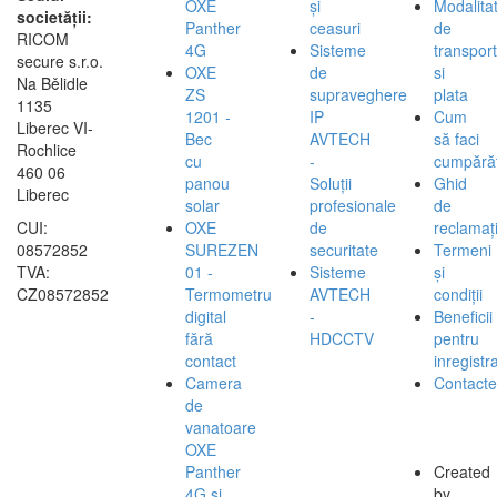
OXE
și
Modalita
societății:
Panther
ceasuri
de
RICOM
4G
Sisteme
transport
secure s.r.o.
OXE
de
si
Na Bělidle
ZS
supraveghere
plata
1135
1201 -
IP
Cum
Liberec VI-
Bec
AVTECH
să faci
Rochlice
cu
-
cumpărăt
460 06
panou
Soluții
Ghid
Liberec
solar
profesionale
de
CUI:
OXE
de
reclamați
08572852
SUREZEN
securitate
Termeni
TVA:
01 -
Sisteme
și
CZ08572852
Termometru
AVTECH
condiții
digital
-
Beneficii
fără
HDCCTV
pentru
contact
inregistra
Camera
Contacte
de
vanatoare
OXE
Panther
Created
4G si
by