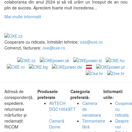
colaborarea din anul 2024 și să vă urăm un început de an nou
plin de succes. Apreciem foarte mult încrederea...
Mai multe informatii
Cooperare cu ridicata, întrebări tehnice:
oxe@oxe.ro
Comenzi, facturare:
oxe@oxe.ro
Adresă de
Produsele
Categoria
Informatii
corespondență,
preferate
preferată:
utile:
expediere,
AVTECH
Camera
Coopera
returnarea
DGC1004XFT
de
cu
mărfurilor și
-
vanatoare
ridicata
reclamații:
Cameră
Termometre
Despre
RICOM
Dome
fără
noi