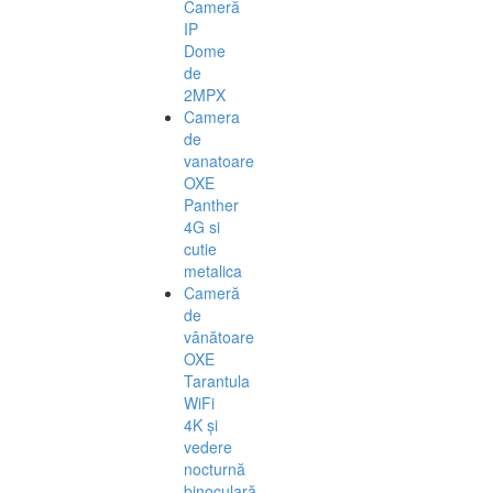
Cameră
IP
Dome
de
2MPX
Camera
de
vanatoare
OXE
Panther
4G si
cutie
metalica
Cameră
de
vânătoare
OXE
Tarantula
WiFi
4K și
vedere
nocturnă
binoculară