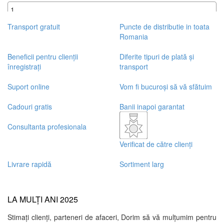
+
Transport gratuit
Puncte de distributie in toata
Romania
Beneficii pentru clienții
Diferite tipuri de plată și
înregistrați
transport
Suport online
Vom fi bucuroși să vă sfătuim
Cadouri gratis
Banii inapoi garantat
Consultanta profesionala
Verificat de către clienți
Livrare rapidă
Sortiment larg
LA MULȚI ANI 2025
Stimați clienți, parteneri de afaceri, Dorim să vă mulțumim pentru