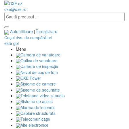
oxe@oxe.ro
Autentificare
|
Înregistrare
Coșul dvs. de cumpărături
este gol
Menu
Camera de vanatoare
Optica de vanatoare
Camere de inspecție
Nevoi de coș de fum
OXE Power
Sisteme de camere
Sisteme de securitate
Telefoane video și audio
Sisteme de acces
Alarma de incendiu
Cablare structurată
Telecomunicaţie
Alte electronice