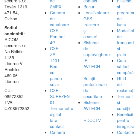
secure s.r.o.
de
contact
Filialele
Tovární 319
2MPX
Becuri
și
471 54,
Camera
Localizatoare
program
Cvikov
de
GPS,
de
vanatoare
trackere
lucru
Sediul
OXE
și
Modalita
societății:
Panther
ceasuri
de
RICOM
4G
Sisteme
transport
secure s.r.o.
OXE
de
si
Na Bělidle
ZS
supraveghere
plata
1135
1201 -
IP
Cum
Liberec VI-
Bec
AVTECH
să faci
Rochlice
cu
-
cumpărăt
460 06
panou
Soluții
Ghid
Liberec
solar
profesionale
de
CUI:
OXE
de
reclamați
08572852
SUREZEN
securitate
Termeni
TVA:
01 -
Sisteme
și
CZ08572852
Termometru
AVTECH
condiții
digital
-
Beneficii
fără
HDCCTV
pentru
contact
inregistra
Camera
Contacte