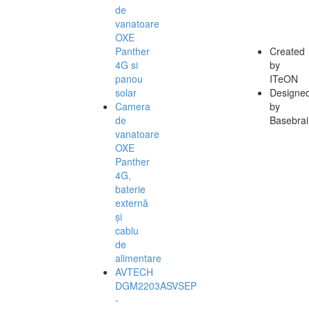
de
vanatoare
OXE
Panther
Created
4G si
by
panou
ITeON
solar
Designe
Camera
by
de
Basebrai
vanatoare
OXE
Panther
4G,
baterie
externă
și
cablu
de
alimentare
AVTECH
DGM2203ASVSEP
-