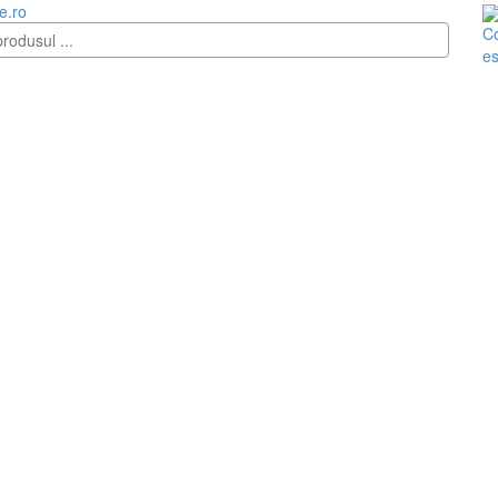
e.ro
Co
es