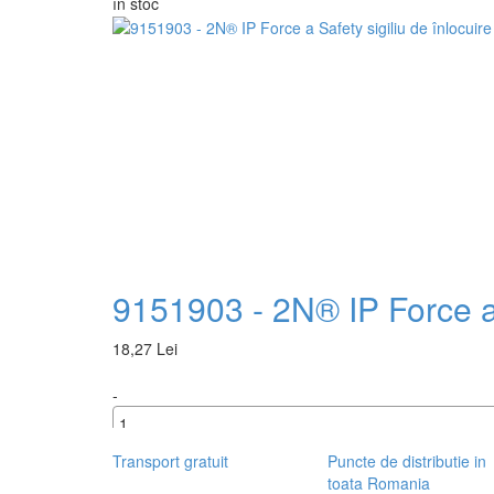
în stoc
+
9151903 - 2N® IP Force a 
18,27 Lei
-
+
Transport gratuit
Puncte de distributie in
toata Romania