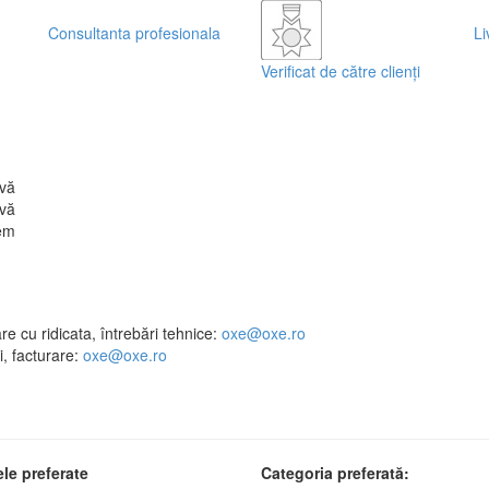
Consultanta profesionala
Li
Verificat de către clienți
vă
vă
em
e cu ridicata, întrebări tehnice:
oxe@oxe.ro
, facturare:
oxe@oxe.ro
le preferate
Categoria preferată: