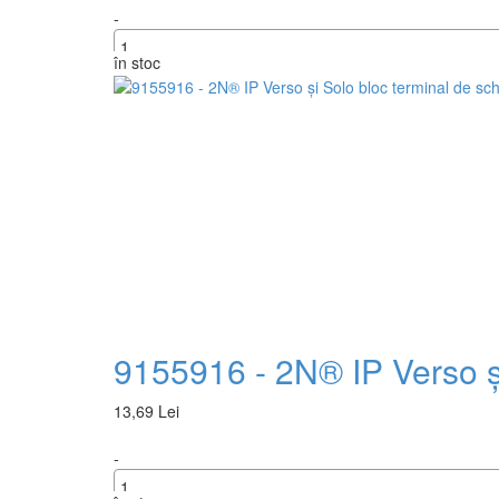
-
în stoc
+
9155916 - 2N® IP Verso și
13,69 Lei
-