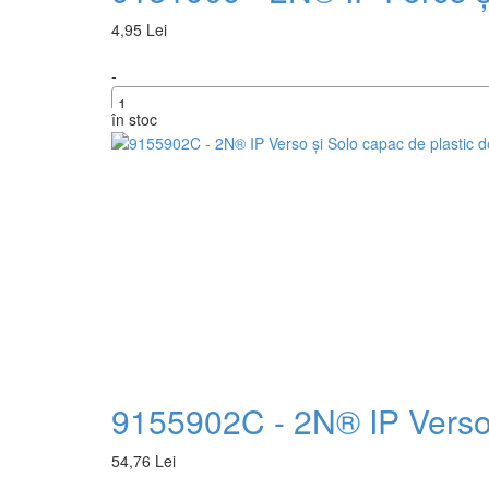
4,95 Lei
-
în stoc
+
9155902C - 2N® IP Verso 
54,76 Lei