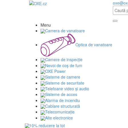
oxe@ox
Menu
Camera de vanatoare
Optica de vanatoare
Camere de inspecție
Nevoi de coș de fum
OXE Power
Sisteme de camere
Sisteme de securitate
Telefoane video și audio
Sisteme de acces
Alarma de incendiu
Cablare structurată
Telecomunicaţie
Alte electronice