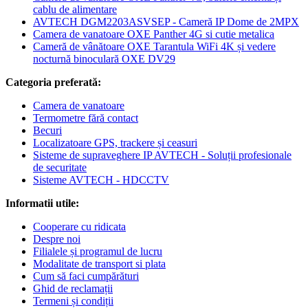
cablu de alimentare
AVTECH DGM2203ASVSEP - Cameră IP Dome de 2MPX
Camera de vanatoare OXE Panther 4G si cutie metalica
Cameră de vânătoare OXE Tarantula WiFi 4K și vedere
nocturnă binoculară OXE DV29
Categoria preferată:
Camera de vanatoare
Termometre fără contact
Becuri
Localizatoare GPS, trackere și ceasuri
Sisteme de supraveghere IP AVTECH - Soluții profesionale
de securitate
Sisteme AVTECH - HDCCTV
Informatii utile:
Cooperare cu ridicata
Despre noi
Filialele și programul de lucru
Modalitate de transport si plata
Cum să faci cumpărături
Ghid de reclamații
Termeni și condiții