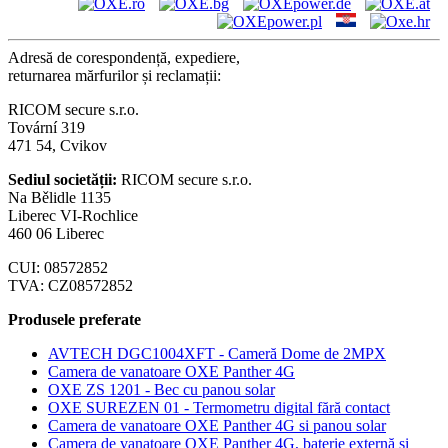
Adresă de corespondență, expediere,
returnarea mărfurilor și reclamații:
RICOM secure s.r.o.
Tovární 319
471 54, Cvikov
Sediul societății:
RICOM secure s.r.o.
Na Bělidle 1135
Liberec VI-Rochlice
460 06 Liberec
CUI: 08572852
TVA: CZ08572852
Produsele preferate
AVTECH DGC1004XFT - Cameră Dome de 2MPX
Camera de vanatoare OXE Panther 4G
OXE ZS 1201 - Bec cu panou solar
OXE SUREZEN 01 - Termometru digital fără contact
Camera de vanatoare OXE Panther 4G si panou solar
Camera de vanatoare OXE Panther 4G, baterie externă și