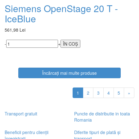
Siemens OpenStage 20 T -
IceBlue
561,98 Lei
-
+
Încărcați mai multe produse
1
2
3
4
5
»
Transport gratuit
Puncte de distributie in toata
Romania
Beneficii pentru clienții
Diferite tipuri de plată și
înregistrați
transport