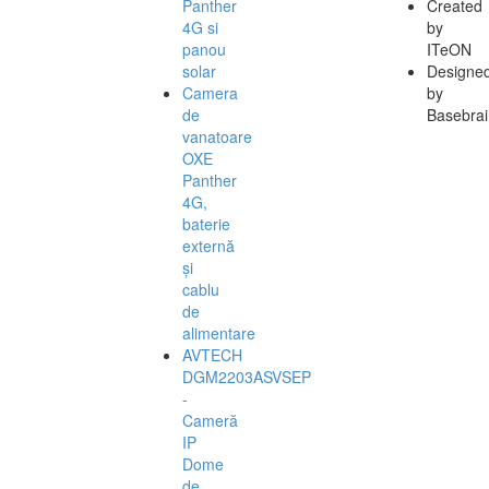
Panther
Created
4G si
by
panou
ITeON
solar
Designe
Camera
by
de
Basebrai
vanatoare
OXE
Panther
4G,
baterie
externă
și
cablu
de
alimentare
AVTECH
DGM2203ASVSEP
-
Cameră
IP
Dome
de