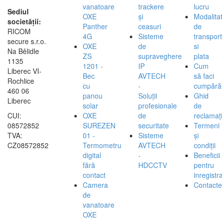
vanatoare
trackere
lucru
Sediul
OXE
și
Modalita
societății:
Panther
ceasuri
de
RICOM
4G
Sisteme
transport
secure s.r.o.
OXE
de
si
Na Bělidle
ZS
supraveghere
plata
1135
1201 -
IP
Cum
Liberec VI-
Bec
AVTECH
să faci
Rochlice
cu
-
cumpărăt
460 06
panou
Soluții
Ghid
Liberec
solar
profesionale
de
CUI:
OXE
de
reclamați
08572852
SUREZEN
securitate
Termeni
TVA:
01 -
Sisteme
și
CZ08572852
Termometru
AVTECH
condiții
digital
-
Beneficii
fără
HDCCTV
pentru
contact
inregistra
Camera
Contacte
de
vanatoare
OXE