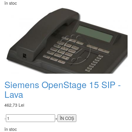
în stoc
Siemens OpenStage 15 SIP -
Lava
462,73 Lei
-
+
în stoc