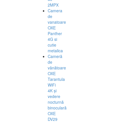
2MPX
Camera
de
vanatoare
OXE
Panther
4G si
cutie
metalica
Cameră
de
vânătoare
OXE
Tarantula
WiFi
4K și
vedere
nocturnă
binoculară
OXE
DV29