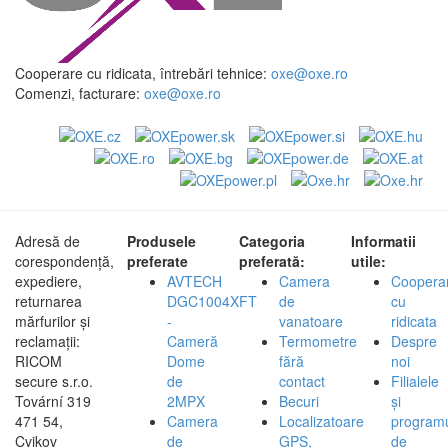
Cooperare cu ridicata, întrebări tehnice:
oxe@oxe.ro
Comenzi, facturare:
oxe@oxe.ro
Adresă de
Produsele
Categoria
Informatii
corespondență,
preferate
preferată:
utile:
expediere,
AVTECH
Camera
Coopera
returnarea
DGC1004XFT
de
cu
mărfurilor și
-
vanatoare
ridicata
reclamații:
Cameră
Termometre
Despre
RICOM
Dome
fără
noi
secure s.r.o.
de
contact
Filialele
Tovární 319
2MPX
Becuri
și
471 54,
Camera
Localizatoare
program
Cvikov
de
GPS,
de