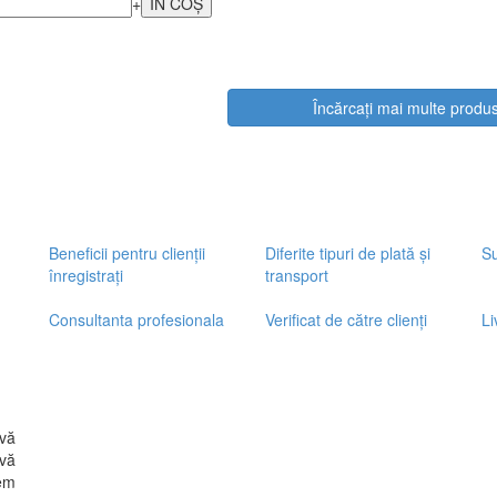
+
Încărcați mai multe produ
Beneficii pentru clienții
Diferite tipuri de plată și
Su
înregistrați
transport
Consultanta profesionala
Verificat de către clienți
Li
vă
vă
em