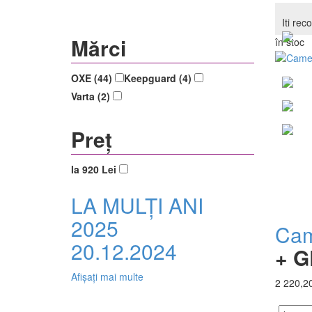
Iti re
Mărci
în stoc
OXE (44)
Keepguard (4)
Varta (2)
Preț
la 920 Lei
LA MULȚI ANI
2025
Cam
20.12.2024
+ G
Afișați mai multe
2 220,20