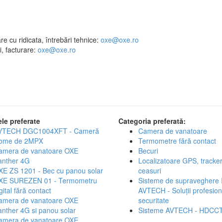
e cu ridicata, întrebări tehnice:
oxe@oxe.ro
, facturare:
oxe@oxe.ro
le preferate
Categoria preferată:
VTECH DGC1004XFT - Cameră
Camera de vanatoare
ome de 2MPX
Termometre fără contact
amera de vanatoare OXE
Becuri
anther 4G
Localizatoare GPS, tracker
XE ZS 1201 - Bec cu panou solar
ceasuri
XE SUREZEN 01 - Termometru
Sisteme de supraveghere 
gital fără contact
AVTECH - Soluții profesion
amera de vanatoare OXE
securitate
nther 4G si panou solar
Sisteme AVTECH - HDCC
amera de vanatoare OXE