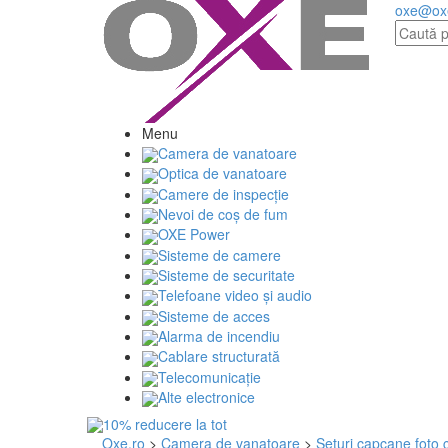
oxe@ox
Menu
Camera de vanatoare
Optica de vanatoare
Camere de inspecție
Nevoi de coș de fum
OXE Power
Sisteme de camere
Sisteme de securitate
Telefoane video și audio
Sisteme de acces
Alarma de incendiu
Cablare structurată
Telecomunicaţie
Alte electronice
Oxe.ro
>
Camera de vanatoare
>
Seturi capcane foto 