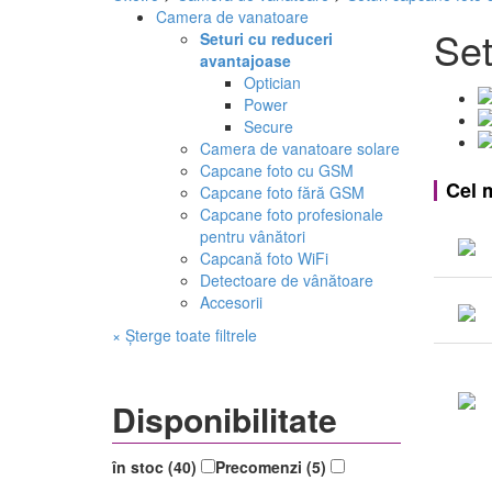
Camera de vanatoare
Set
Seturi cu reduceri
avantajoase
Optician
Power
Secure
Camera de vanatoare solare
Capcane foto cu GSM
Cel 
Capcane foto fără GSM
Capcane foto profesionale
pentru vânători
Capcană foto WiFi
Detectoare de vânătoare
Accesorii
× Șterge toate filtrele
Disponibilitate
în stoc (40)
Precomenzi (5)