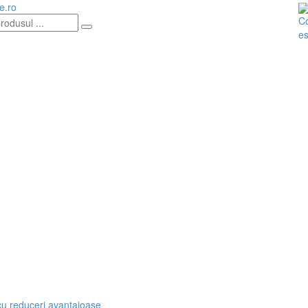
e.ro
Co
es
cu reduceri avantajoase