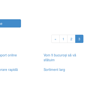
se
«
1
2
3
port online
Vom fi bucuroși să vă
sfătuim
vrare rapidă
Sortiment larg