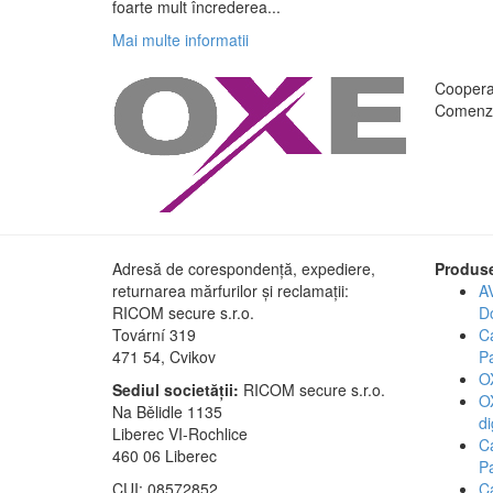
foarte mult încrederea...
Mai multe informatii
Cooperar
Comenzi
Adresă de corespondență, expediere,
Produse
returnarea mărfurilor și reclamații:
A
RICOM secure s.r.o.
D
Tovární 319
C
471 54, Cvikov
P
O
Sediul societății:
RICOM secure s.r.o.
O
Na Bělidle 1135
di
Liberec VI-Rochlice
C
460 06 Liberec
Pa
CUI: 08572852
C