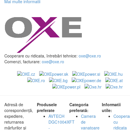
Mai multe informatii
Cooperare cu ridicata, întrebări tehnice:
oxe@oxe.ro
Comenzi, facturare:
oxe@oxe.ro
Adresă de
Produsele
Categoria
Informatii
corespondență,
preferate
preferată:
utile:
expediere,
AVTECH
Camera
Coopera
returnarea
DGC1004XFT
de
cu
mărfurilor și
-
vanatoare
ridicata