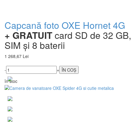
Capcană foto OXE Hornet 4G
+ GRATUIT
card SD de 32 GB,
SIM și 8 baterii
1 268,67 Lei
-
+
în stoc