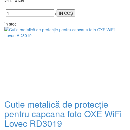
341,42 Lei
-
+
în stoc
Cutie metalică de protecție
pentru capcana foto OXE WiFi
Lovec RD3019