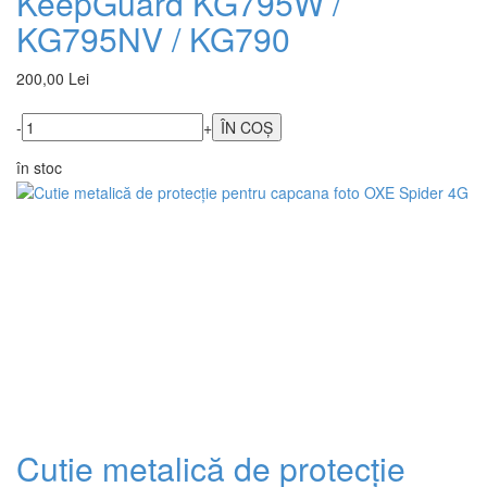
KeepGuard KG795W /
KG795NV / KG790
200,00 Lei
-
+
în stoc
Cutie metalică de protecție