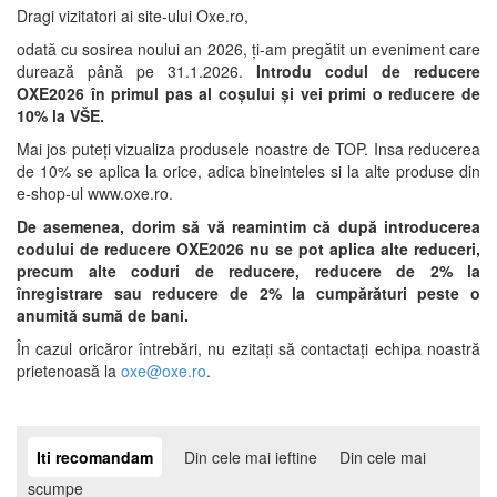
Dragi vizitatori ai site-ului Oxe.ro,
odată cu sosirea noului an 2026, ți-am pregătit un eveniment care
durează până pe 31.1.2026.
Introdu codul de reducere
OXE2026 în primul pas al coșului și vei primi o reducere de
10% la VŠE.
Mai jos puteți vizualiza produsele noastre de TOP. Insa reducerea
de 10% se aplica la orice, adica bineinteles si la alte produse din
e-shop-ul www.oxe.ro.
De asemenea, dorim să vă reamintim că după introducerea
codului de reducere OXE2026 nu se pot aplica alte reduceri,
precum alte coduri de reducere, reducere de 2% la
înregistrare sau reducere de 2% la cumpărături peste o
anumită sumă de bani.
În cazul oricăror întrebări, nu ezitați să contactați echipa noastră
prietenoasă la
oxe@oxe.ro
.
Iti recomandam
Din cele mai ieftine
Din cele mai
scumpe