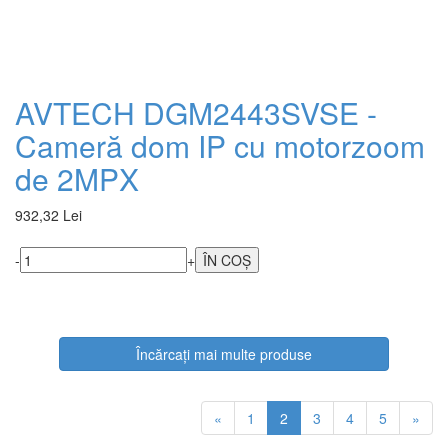
AVTECH DGM2443SVSE -
Cameră dom IP cu motorzoom
de 2MPX
932,32 Lei
-
+
Încărcați mai multe produse
«
1
2
3
4
5
»