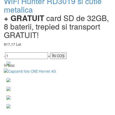
WiFi Hunter RD3019 si cutie
metalica
+ GRATUIT
card SD de 32GB,
8 baterii, trepied si transport
GRATUIT!
917,17 Lei
-
+
în stoc