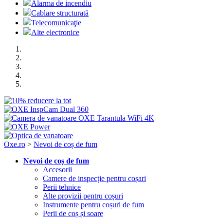
Alarma de incendiu
Cablare structurată
Telecomunicaţie
Alte electronice
Oxe.ro
>
Nevoi de coș de fum
Nevoi de coș de fum
Accesorii
Camere de inspecție pentru coșari
Perii tehnice
Alte provizii pentru coșuri
Instrumente pentru coșuri de fum
Perii de coș și soare