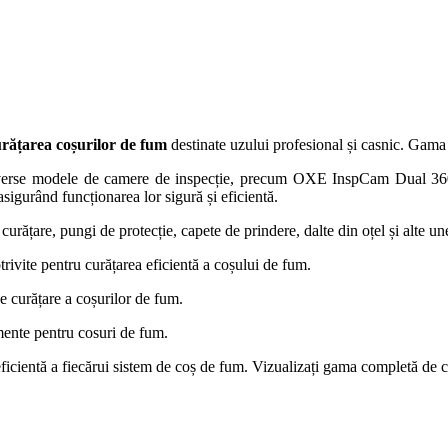
rățarea coșurilor de fum
destinate uzului profesional și casnic. Gama
iverse modele de camere de inspecție, precum OXE InspCam Dual 
asigurând funcționarea lor sigură și eficientă.
 curățare, pungi de protecție, capete de prindere, dalte din oțel și alte u
trivite pentru curățarea eficientă a coșului de fum.
e curățare a coșurilor de fum.
mente pentru cosuri de fum.
 eficientă a fiecărui sistem de coș de fum. Vizualizați gama completă de