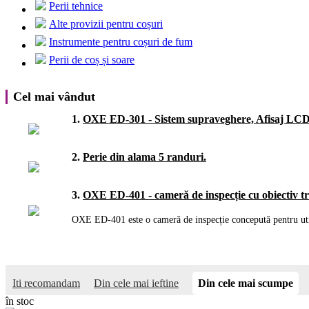
Perii tehnice
Alte provizii pentru coșuri
Instrumente pentru coșuri de fum
Perii de coș și soare
Cel mai vândut
1.
OXE ED-301 - Sistem supraveghere, Afisaj LCD
2.
Perie din alama 5 randuri.
3.
OXE ED-401 - cameră de inspecție cu obiectiv tr
OXE ED-401 este o cameră de inspecție concepută pentru utiliz
Iti recomandam
Din cele mai ieftine
Din cele mai scumpe
în stoc