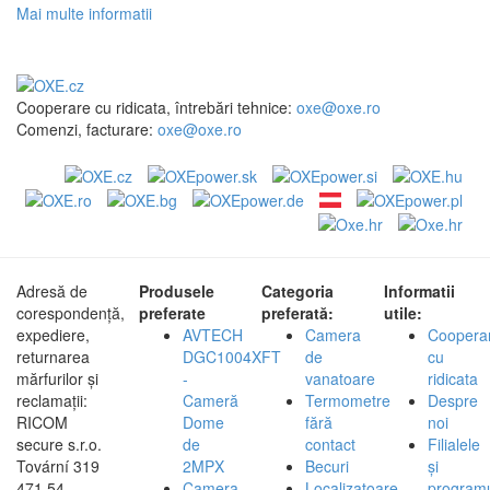
Mai multe informatii
Cooperare cu ridicata, întrebări tehnice:
oxe@oxe.ro
Comenzi, facturare:
oxe@oxe.ro
Adresă de
Produsele
Categoria
Informatii
corespondență,
preferate
preferată:
utile:
expediere,
AVTECH
Camera
Coopera
returnarea
DGC1004XFT
de
cu
mărfurilor și
-
vanatoare
ridicata
reclamații:
Cameră
Termometre
Despre
RICOM
Dome
fără
noi
secure s.r.o.
de
contact
Filialele
Tovární 319
2MPX
Becuri
și
471 54,
Camera
Localizatoare
program