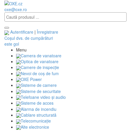
oxe@oxe.ro
Autentificare
|
Înregistrare
Coșul dvs. de cumpărături
este gol
Menu
Camera de vanatoare
Optica de vanatoare
Camere de inspecție
Nevoi de coș de fum
OXE Power
Sisteme de camere
Sisteme de securitate
Telefoane video și audio
Sisteme de acces
Alarma de incendiu
Cablare structurată
Telecomunicaţie
Alte electronice