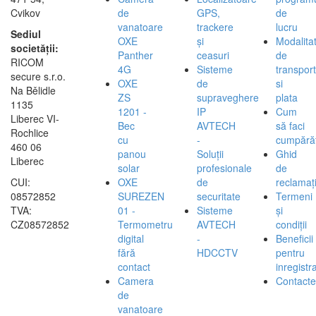
Cvikov
de
GPS,
de
vanatoare
trackere
lucru
Sediul
OXE
și
Modalita
societății:
Panther
ceasuri
de
RICOM
4G
Sisteme
transport
secure s.r.o.
OXE
de
si
Na Bělidle
ZS
supraveghere
plata
1135
1201 -
IP
Cum
Liberec VI-
Bec
AVTECH
să faci
Rochlice
cu
-
cumpărăt
460 06
panou
Soluții
Ghid
Liberec
solar
profesionale
de
CUI:
OXE
de
reclamați
08572852
SUREZEN
securitate
Termeni
TVA:
01 -
Sisteme
și
CZ08572852
Termometru
AVTECH
condiții
digital
-
Beneficii
fără
HDCCTV
pentru
contact
inregistra
Camera
Contacte
de
vanatoare