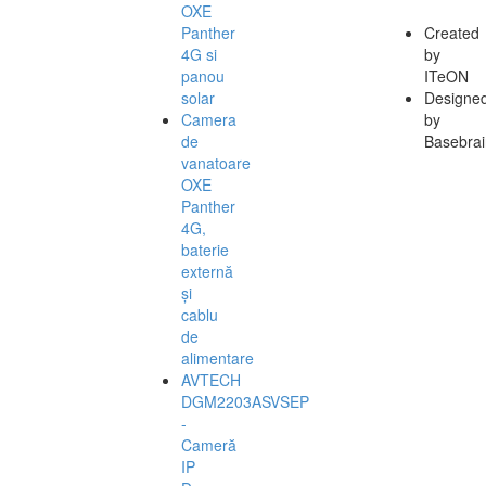
OXE
Panther
Created
4G si
by
panou
ITeON
solar
Designe
Camera
by
de
Basebrai
vanatoare
OXE
Panther
4G,
baterie
externă
și
cablu
de
alimentare
AVTECH
DGM2203ASVSEP
-
Cameră
IP