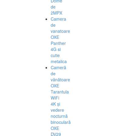
Dome
de
2MPX
Camera
de
vanatoare
OXE
Panther
4G si
cutie
metalica
Cameră
de
vânătoare
OXE
Tarantula
WiFi
4K și
vedere
nocturnă
binoculară
OXE
DV29