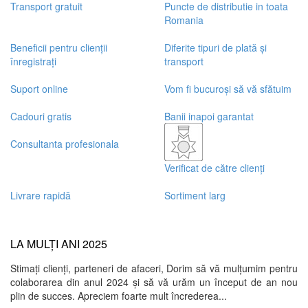
+
Transport gratuit
Puncte de distributie in toata
Romania
Beneficii pentru clienții
Diferite tipuri de plată și
înregistrați
transport
Suport online
Vom fi bucuroși să vă sfătuim
Cadouri gratis
Banii inapoi garantat
Consultanta profesionala
Verificat de către clienți
Livrare rapidă
Sortiment larg
LA MULȚI ANI 2025
Stimați clienți, parteneri de afaceri, Dorim să vă mulțumim pentru
colaborarea din anul 2024 și să vă urăm un început de an nou
plin de succes. Apreciem foarte mult încrederea...